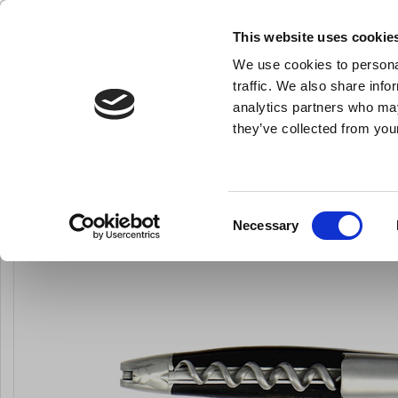
KLUB LARSEN TILMELDING
NY ERHVERVSKUNDE
This website uses cookie
We use cookies to personal
- Køkkenudstyr til professionelle og entus
traffic. We also share info
analytics partners who may
they’ve collected from your
Knive & Strygestål
Bageudstyr
Køkkenredskaber
Proptrækker, Lagu
Du er her:
Forside
Barudstyr
Alt barudstyr
Consent
Necessary
Selection