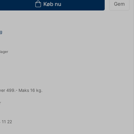
Køb nu
Gem
ng
lager
ver 499.- Maks 16 kg.
r
 11 22