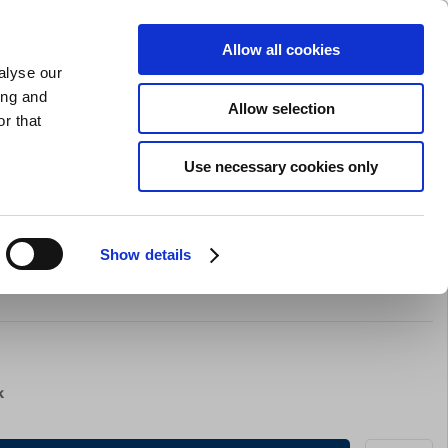
GAVEKORT
INSPIRATION
PRIVAT
ERHVERV
Allow all cookies
alyse our
Indkøbskurv (0)
Gratis levering ved DKK 499
LOG IND
ing and
Allow selection
r that
il servering
Barudstyr
Tilbud
Brands
Slibning
Use necessary cookies only
Show details
guoile, Skæfte af ibenholt
k