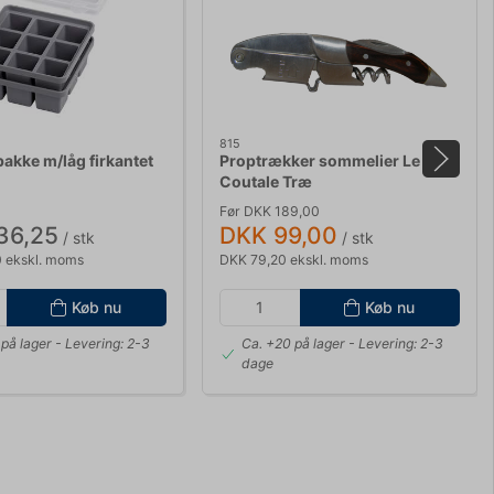
815
bakke m/låg firkantet
Proptrækker sommelier Le
Coutale Træ
Før DKK 189,00
36,25
DKK 99,00
/ stk
/ stk
 ekskl. moms
DKK 79,20 ekskl. moms
Køb nu
Køb nu
på lager
- Levering: 2-3
Ca. +20 på lager
- Levering: 2-3
dage