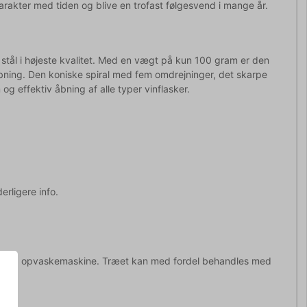
rakter med tiden og blive en trofast følgesvend i mange år.
it stål i højeste kvalitet. Med en vægt på kun 100 gram er den
 åbning. Den koniske spiral med fem omdrejninger, det skarpe
g effektiv åbning af alle typer vinflasker.
erligere info.
 undgå opvaskemaskine. Træet kan med fordel behandles med