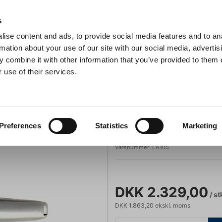
Anmeldelser
s
ise content and ads, to provide social media features and to an
iaster
Søg
rmation about your use of our site with our social media, advertis
 combine it with other information that you’ve provided to them o
 use of their services.
Gryder & Pander
Grill
Køkkenmaskiner
Kokketøj
T
oile, Skæfte af ibenholt
Forge De Laguiole
Preferences
Statistics
Marketing
Proptrækker, La
Varenummer:
LA105
DKK 2.329,00
/ st
DKK 1.863,20 ekskl. moms