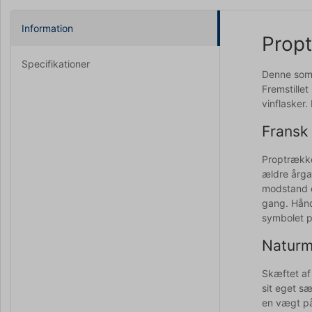
Information
Propt
Specifikationer
Denne somm
Fremstillet
vinflasker.
Fransk
Proptrække
ældre årga
modstand o
gang. Håndl
symbolet p
Naturma
Skæftet af
sit eget s
en vægt på