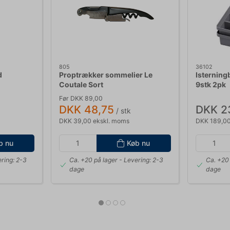
805
36102
d
Proptrækker sommelier Le
Isterning
Coutale Sort
9stk 2pk
Før DKK 89,00
DKK 48,75
DKK 2
/ stk
DKK 39,00 ekskl. moms
DKK 189,00
b nu
Køb nu
ring: 2-3
Ca. +20 på lager
- Levering: 2-3
Ca. +20 
dage
dage