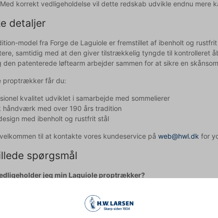
 Med korrekt vedligeholdelse vil dette redskab udvikle endnu mere ka
e detaljer
tion-model fra Forge de Laguiole er fremstillet af ibenholt og rustfr
tere, samtidig med at den giver tilstrækkelig tyngde til kontrolleret
g den patenterede løftearm arbejder sammen for at sikre en skånsom o
proptrækker får du:
sionel kvalitet udviklet i samarbejde med sommelierer
 håndværk med over 190 års tradition
design med ibenholt og rustfrit stål
d velkommen til at kontakte vores kundeservice på
web@hwl.dk
for yd
illede spørgsmål
edligeholder jeg min Laguiole proptrækker?
un i hånden med mildt sæbevand, tør den grundigt efter brug, og
n gang imellem.
n ægte Laguiole?