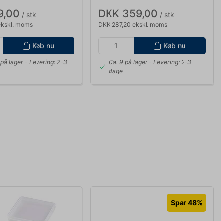
9,00
DKK 359,00
/ stk
/ stk
ekskl. moms
DKK 287,20 ekskl. moms
Køb nu
Køb nu
på lager
- Levering: 2-3
Ca. 9 på lager
- Levering: 2-3
dage
Spar 48%