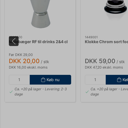
1006000
1449001
Målebæger RF til drinks 2&4 cl
Klokke Chrom sort fo
Før DKK 29,00
DKK 20,00
DKK 59,00
/ stk
/ stk
DKK 16,00 ekskl. moms
DKK 47,20 ekskl. moms
Køb nu
Kø
Ca. +20 på lager
- Levering: 2-3
Ca. +20 på lager
- Leve
dage
dage