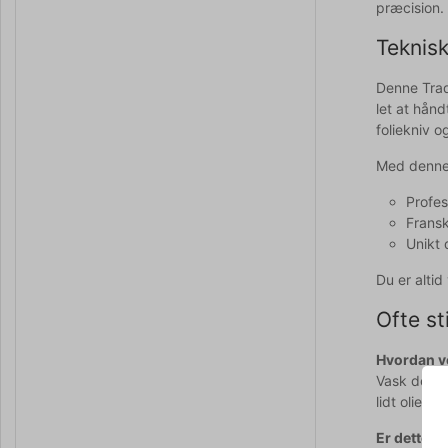
præcision.
Teknisk
Denne Tradi
let at hånd
foliekniv o
Med denne 
Profes
Fransk
Unikt 
Du er alti
Ofte st
Hvordan v
Vask den k
lidt olie e
Er dette e