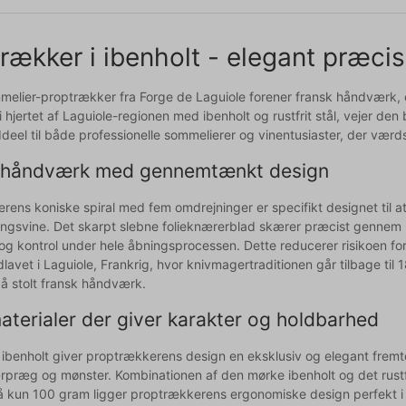
rækker i ibenholt - elegant præcis
elier-proptrækker fra Forge de Laguiole forener fransk håndværk, er
 i hjertet af Laguiole-regionen med ibenholt og rustfrit stål, vejer 
 Ideel til både professionelle sommelierer og vinentusiaster, der vær
 håndværk med gennemtænkt design
rens koniske spiral med fem omdrejninger er specifikt designet til
ngsvine. Det skarpt slebne folieknærerblad skærer præcist gennem 
g kontrol under hele åbningsprocessen. Dette reducerer risikoen for 
avet i Laguiole, Frankrig, hvor knivmagertraditionen går tilbage til
å stolt fransk håndværk.
terialer der giver karakter og holdbarhed
 ibenholt giver proptrækkerens design en eksklusiv og elegant frem
ærpræg og mønster. Kombinationen af den mørke ibenholt og det rustfr
 kun 100 gram ligger proptrækkerens ergonomiske design perfekt i