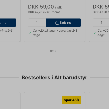
DKK 59,00
DKK 5
/ stk
DKK 47,20 ekskl. moms
DKK 47,20 
b nu
Køb nu
ring: 2-3
Ca. +20 på lager
- Levering: 2-3
Ca. +20 
dage
dage
Bestsellers i Alt barudstyr
Spar 45%