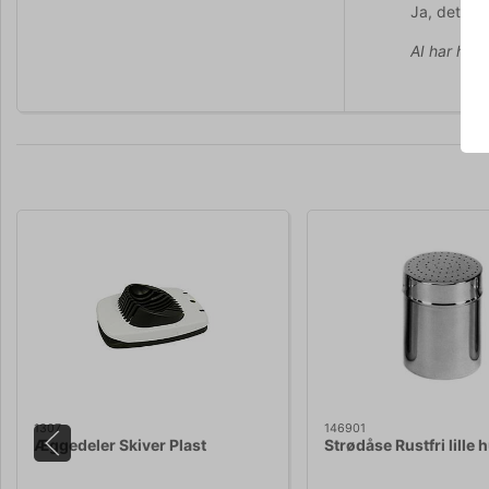
Ja, dette 
AI har hjul
1307
146901
Æggedeler Skiver Plast
Strødåse Rustfri lille 