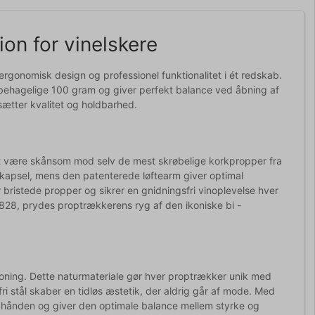
ion for vinelskere
gonomisk design og professionel funktionalitet i ét redskab.
den behagelige 100 gram og giver perfekt balance ved åbning af
dsætter kvalitet og holdbarhed.
 at være skånsom mod selv de mest skrøbelige korkpropper fra
kapsel, mens den patenterede løftearm giver optimal
bristede propper og sikrer en gnidningsfri vinoplevelse hver
 1828, prydes proptrækkerens ryg af den ikoniske bi -
toning. Dette naturmateriale gør hver proptrækker unik med
i stål skaber en tidløs æstetik, der aldrig går af mode. Med
 hånden og giver den optimale balance mellem styrke og