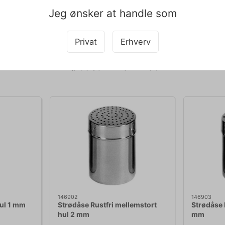
er en autentisk Forge de Laguiole proptrækker, håndlavet i Laguiole,
Jeg ønsker at handle som
pet med teksten og derfor tages der forbehold for fejl.
Privat
Erhverv
Købt sammen med
146902
146903
hul 1 mm
Strødåse Rustfri mellemstort
Strødåse R
hul 2 mm
mm