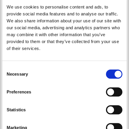
tørt og undgå langvarig kontakt med fugt for at sikre dens
We use cookies to personalise content and ads, to
holdbarhed.
provide social media features and to analyse our traffic.
We also share information about your use of our site with
Med denne proptrækker fra Forge de Laguiole får du: • Et
professionelt værktøj udviklet sammen med sommelierer •
our social media, advertising and analytics partners who
Håndlavet kvalitet med unikke detaljer i thujatræ og rustfrit
may combine it with other information that you’ve
stål • En proptrækker der forener funktion og æstetik i
provided to them or that they’ve collected from your use
perfekt balance
of their services.
Du er altid velkommen til at kontakte vores kundeservice
på
web@hwl.dk
for yderligere info.
Consent
Ofte stillede spørgsmål
Necessary
Selection
Hvordan vedligeholder jeg min proptrækker bedst?
Jeg ønsker at handle som
Vask den kun i hånden med mild sæbe, tør den grundigt
Preferences
efter brug, og undgå opvaskemaskine. Behandl træet med
madolie en gang imellem for at bevare glansen.
Privat
Erhverv
Statistics
Kan protrækkerens spiral udskiftes hvis den bliver sløv?
Nej, spiralen er integreret i designet og kan ikke udskiftes.
Med korrekt brug og vedligeholdelse vil den dog holde i
Marketing