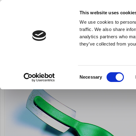
KLUB LARSEN TILMELDING
NY ERHVERVSKUNDE
This website uses cookie
We use cookies to personal
- Køkkenudstyr til professionelle og entus
traffic. We also share info
analytics partners who may
they’ve collected from your
Knive & Strygestål
Bageudstyr
Køkkenredskaber
Ridsekniv t brød Matfer 1 pose m
Du er her:
Forside
Bageudstyr
Consent
Necessary
Selection