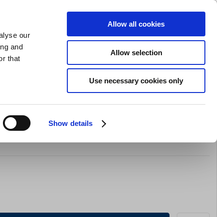
GAVEKORT
INSPIRATION
PRIVAT
ERHVERV
Allow all cookies
alyse our
Indkøbskurv (0)
Gratis levering ved DKK 499
LOG IND
ing and
Allow selection
r that
il servering
Barudstyr
Tilbud
Brands
Slibning
Use necessary cookies only
Show details
d Matfer 1 pose med 12stk