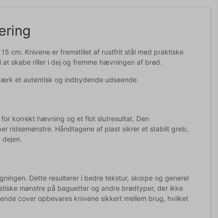
æring
 cm. Knivene er fremstillet af rustfrit stål med praktiske
l at skabe riller i dej og fremme hævningen af brød.
gværk et autentisk og indbydende udseende.
 for korrekt hævning og et flot slutresultat. Den
yper ridsemønstre. Håndtagene af plast sikrer et stabilt greb,
 dejen.
gningen. Dette resulterer i bedre tekstur, skorpe og generel
istiske mønstre på baguetter og andre brødtyper, der ikke
ende cover opbevares knivene sikkert mellem brug, hvilket