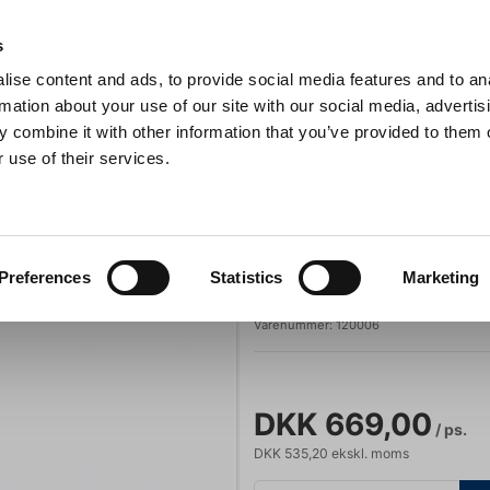
Anmeldelser
s
ise content and ads, to provide social media features and to an
iaster
Søg
rmation about your use of our site with our social media, advertis
 combine it with other information that you’ve provided to them o
 use of their services.
Gryder & Pander
Grill
Køkkenmaskiner
Kokketøj
T
ed 12stk
Matfer Bourgeat
Preferences
Statistics
Marketing
Ridsekniv t brø
Varenummer:
120006
DKK 669,00
/ ps.
DKK 535,20 ekskl. moms