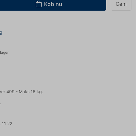
Køb nu
Gem
ng
lager
ver 499.- Maks 16 kg.
r
 11 22