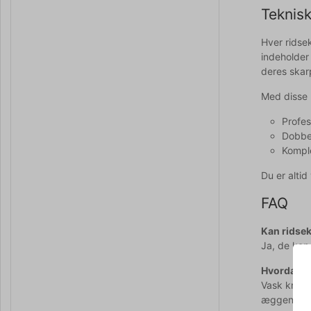
Teknisk
Hver ridsek
indeholder
deres skar
Med disse 
Profes
Dobbel
Kompl
Du er alti
FAQ
Kan ridsek
Ja, de kan 
Hvordan ve
Vask knive
æggene.