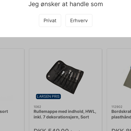
Jeg ønsker at handle som
pet med teksten og derfor tages der forbehold for fejl.
Privat
Erhverv
Købt sammen med
LARSEN PRIS
1062
112902
sort
Rullemappe med indhold, HWL,
Bordskrab
inkl. 7 dekorationsjern, Sort
plasthån