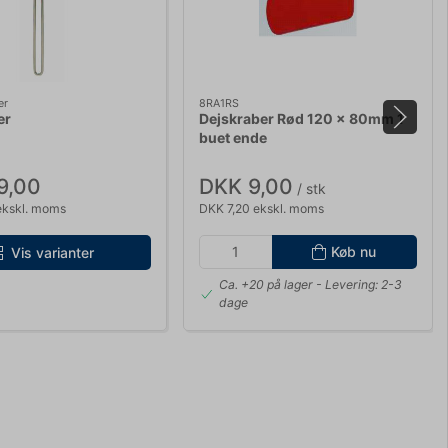
er
8RA1RS
er
Dejskraber Rød 120 x 80mm 1
buet ende
9,00
DKK 9,00
/ stk
ekskl. moms
DKK 7,20 ekskl. moms
Køb nu
Vis varianter
Ca. +20 på lager
- Levering: 2-3
dage