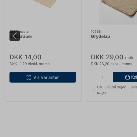
1290_master
10988
Dejskraber
Grydelap
DKK 14,00
DKK 29,00
/ stk
DKK 11,20 ekskl. moms
DKK 23,20 ekskl. moms
Kø
Vis varianter
Ca. +20 på lager
- Leve
dage