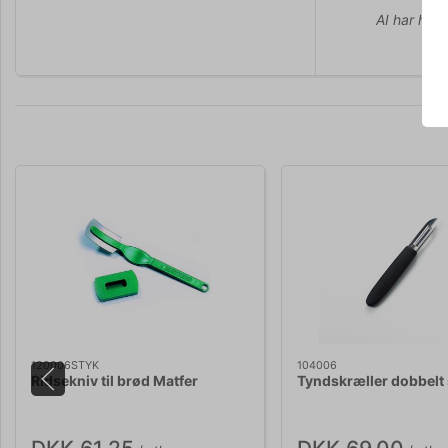
AI har hjul
120006STYK
104006
Ridsekniv til brød Matfer
Tyndskræller dobbelt 