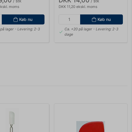
9,00
DKK 14,00
/ stk
/ stk
ekskl. moms
DKK 11,20 ekskl. moms
Køb nu
Køb nu
på lager
- Levering: 2-3
Ca. +20 på lager
- Levering: 2-3
dage