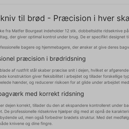
kniv til brød - Præcision i hver sk
 fra Matfer Bourgeat indeholder 12 stk. dobbeltsidte ridseknive på 15
tag, der giver optimal kontrol under brug. De er specifikt designet ti
professionelle bagere og hjemmebagere, der ønsker at give deres ba
ionel præcision i brødridsning
lade af rustfrit stål skaber præcise snit i dejen, hvilket er afgørende
de konstruktion giver fleksibilitet i arbejdet og tillader forskellige t
elede hænder, og reducerer risikoen for at glide under arbejdet med
bagværk med korrekt ridsning
er dejen korrekt, tillader du den at ekspandere kontrolleret under ba
et. De professionelle ridseknive hjælper dig med at opnå de karakter
dbydende ud, men også forbedrer brødets struktur. Med det medfølg
både knivene og dine fingre.