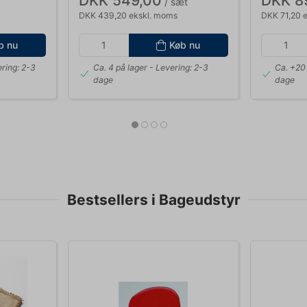
DKK 549,00
DKK 8
/ sæt
DKK 439,20 ekskl. moms
DKK 71,20 
b nu
Køb nu
ring: 2-3
Ca. 4 på lager
- Levering: 2-3
Ca. +20 
dage
dage
Bestsellers i Bageudstyr