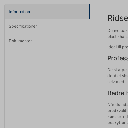
Information
Ridse
Specifikationer
Denne pakke
plastikhånd
Dokumenter
Ideel til 
Profess
De skarpe b
dobbeltside
selv med m
Bedre 
Når du rids
brødkvalit
kun ser in
beskytter 