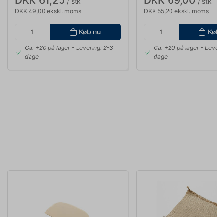
DKK 61,25
DKK 69,00
/ stk
/ stk
DKK 49,00 ekskl. moms
DKK 55,20 ekskl. moms
Køb nu
Kø
Ca. +20 på lager
- Levering: 2-3
Ca. +20 på lager
- Leve
dage
dage