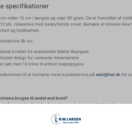
e specifikationer
niv måler 15 cm i længde og vejer 90 gram. De er fremstillet af holdb
 12 stk. ridseknive med beskyttende cover. Bemærk at knivene ikke 
phed og holdbarhed.
ridseknive får du:
sionel kvalitet fra anerkendte Matfer Bourgeat
tsidet design for varierede ridsemønstre
et sæt med 12 knive til enhver bageopgave
d velkommen til at kontakte vores kundeservice på
web@hwl.dk
for yd
nivene bruges til andet end brød?
også anvendes til andre typer bagværk, hvor kontrolleret hævning er n
dligeholder jeg bedst mine ridseknive?
ne i hånden med mildt sæbevand og tør dem grundigt efter brug. O