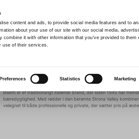
Anmeldelser
s
ise content and ads, to provide social media features and to an
iaster
Søg
rmation about your use of our site with our social media, advertis
 combine it with other information that you’ve provided to them o
 use of their services.
Gryder & Pander
Grill
Køkkenmaskiner
Kokketøj
T
Bisetti
Preferences
Statistics
Marketing
Bisetti er et traditionsrigt italiensk brand, der siden 1945 har fre
bæredygtighed. Med rødder i den berømte Strona Valley kombinere
velegnet til både professionelle og private, der sætter pris på æst