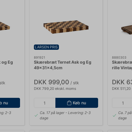
LARSEN PRIS
891921
8880303
 og Eg
Skærebræt Ternet Ask og Eg
Skærebræ
49x31x4,5cm
rille Vint
DKK 999,00
DKK 6
stk
/ stk
DKK 799,20 ekskl. moms
DKK 511,20
b nu
Køb nu
ng: 2-3
Ca. 17 på lager
- Levering: 2-3
Ca. 7 på
dage
dage