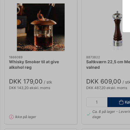
1866089
8873822
Whisky Smoker til at give
Saltkværn 22,5 cm Me
alkohol røg
valnød
DKK 179,00
DKK 609,00
/ stk
/ st
DKK 143,20 ekskl. moms
DKK 487,20 ekskl. moms
Kø
Ca. 8 på lager
- Leveri
Ikke på lager
dage