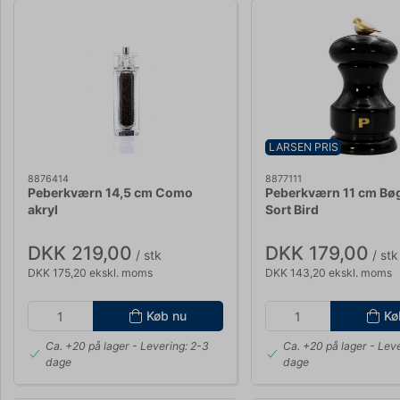
LARSEN PRIS
8876414
8877111
Peberkværn 14,5 cm Como
Peberkværn 11 cm Bøg
akryl
Sort Bird
DKK 219,00
DKK 179,00
/ stk
/ stk
DKK 175,20 ekskl. moms
DKK 143,20 ekskl. moms
Køb nu
Kø
Ca. +20 på lager
- Levering: 2-3
Ca. +20 på lager
- Leve
dage
dage