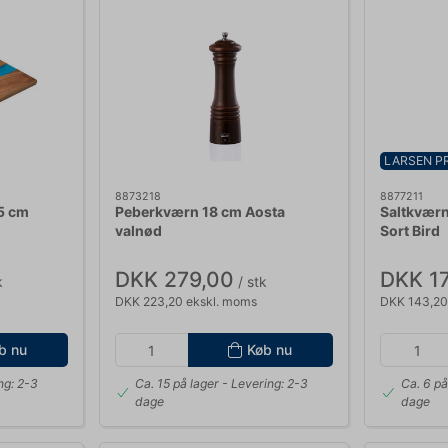
LARSEN PR
8873218
8877211
5 cm
Peberkværn 18 cm Aosta
Saltkværn
valnød
Sort Bird
DKK 279,00
DKK 1
k
/ stk
DKK 223,20 ekskl. moms
DKK 143,20
b nu
Køb nu
ng: 2-3
Ca. 15 på lager
- Levering: 2-3
Ca. 6 på
dage
dage