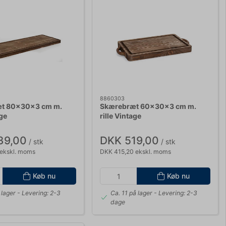
8860303
t 80x30x3 cm m.
Skærebræt 60x30x3 cm m.
age
rille Vintage
39,00
DKK 519,00
/ stk
/ stk
 ekskl. moms
DKK 415,20 ekskl. moms
Køb nu
Køb nu
 lager
- Levering: 2-3
Ca. 11 på lager
- Levering: 2-3
dage