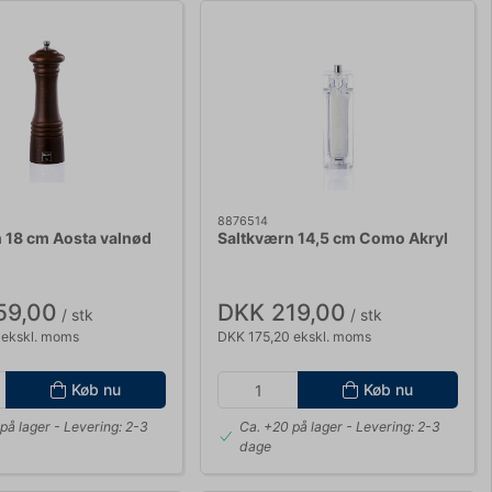
8876514
 18 cm Aosta valnød
Saltkværn 14,5 cm Como Akryl
59,00
DKK 219,00
/ stk
/ stk
 ekskl. moms
DKK 175,20 ekskl. moms
Køb nu
Køb nu
på lager
- Levering: 2-3
Ca. +20 på lager
- Levering: 2-3
dage