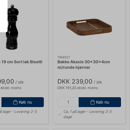
1164021
19 cm Sort lak Bisetti
Bakke Akacie 30x30x4cm
m/runde hjørner
99,00
DKK 239,00
/ stk
/ stk
 ekskl. moms
DKK 191,20 ekskl. moms
Køb nu
Køb nu
å lager
- Levering: 2-3
Ca. 1 på lager
- Levering: 2-3
dage