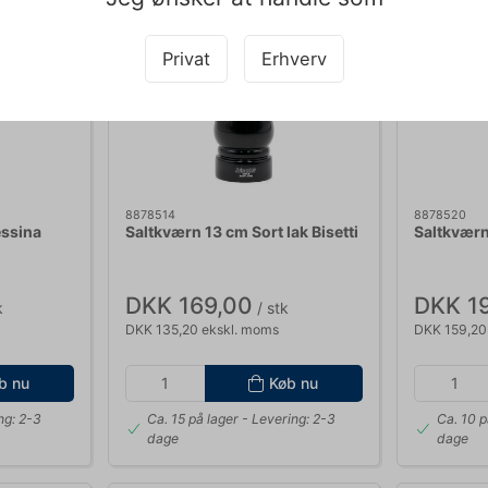
Privat
Erhverv
8878514
8878520
ssina
Saltkværn 13 cm Sort lak Bisetti
Saltkværn 
DKK 169,00
DKK 1
k
/ stk
DKK 135,20 ekskl. moms
DKK 159,20
b nu
Køb nu
ng: 2-3
Ca. 15 på lager
- Levering: 2-3
Ca. 10 p
dage
dage