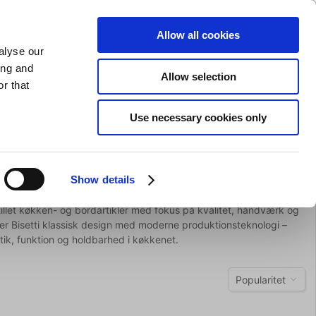
GAVEKORT
INSPIRATION
PRIVAT
ERHVERV
Allow all cookies
alyse our
Indkøbskurv (0)
Gratis levering ved DKK 499
LOG IND
ing and
Allow selection
r that
il servering
Barudstyr
Tilbud
Brands
Slibning
Use necessary cookies only
Show details
mstillet køkken- og bordartikler med fokus på kvalitet, håndværk og
r Bisetti klassisk design med moderne produktionsteknologi –
etik, funktion og holdbarhed i køkkenet.
Popularitet