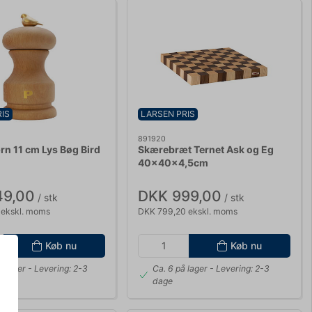
IS
LARSEN PRIS
891920
n 11 cm Lys Bøg Bird
Skærebræt Ternet Ask og Eg
40x40x4,5cm
49,00
DKK 999,00
/ stk
/ stk
 ekskl. moms
DKK 799,20 ekskl. moms
Køb nu
Køb nu
å lager
- Levering: 2-3
Ca. 6 på lager
- Levering: 2-3
dage