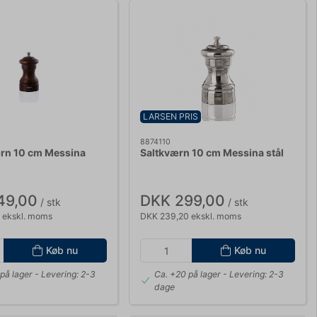
LARSEN PRIS
8874110
rn 10 cm Messina
Saltkværn 10 cm Messina stål
49,00
DKK 299,00
/ stk
/ stk
 ekskl. moms
DKK 239,20 ekskl. moms
Køb nu
Køb nu
på lager
- Levering: 2-3
Ca. +20 på lager
- Levering: 2-3
dage