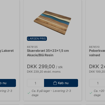
LARSEN PRIS
8878135
8874510
 Lakeret
Skærebræt 35x23x1,5 cm
Peberkvæ
Akacie/Blå Resin
valnød
DKK 299,00
DKK 2
/ stk
DKK 239,20 ekskl. moms
DKK 199,20
b nu
Køb nu
ring: 2-3
Ca. 8 på lager
- Levering: 2-3
Ca. +20 
dage
dage