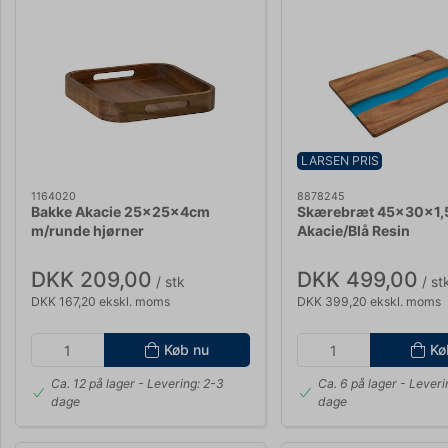
LARSEN PRIS
1164020
8878245
Bakke Akacie 25x25x4cm
Skærebræt 45x30x1,
m/runde hjørner
Akacie/Blå Resin
DKK 209,00
DKK 499,00
/ stk
/ st
DKK 167,20 ekskl. moms
DKK 399,20 ekskl. moms
Køb nu
Kø
Ca. 12 på lager
- Levering: 2-3
Ca. 6 på lager
- Leveri
dage
dage