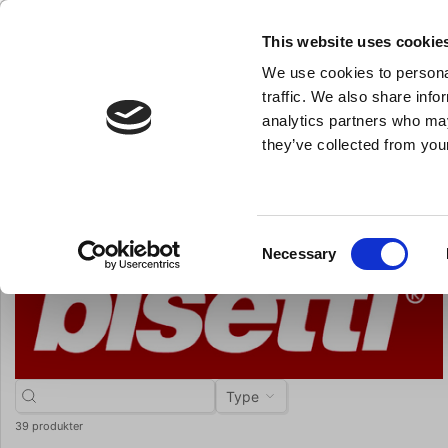
KLUB LARSEN TILMELDING
NY ERHVERVSKUNDE
This website uses cookie
We use cookies to personal
- Køkkenudstyr til professionelle og entus
traffic. We also share info
analytics partners who may
they’ve collected from your
Knive & Strygestål
Bageudstyr
Køkkenredskaber
Du er her:
Forside
Brands
Bisetti
Consent
Necessary
Selection
Type
39 produkter