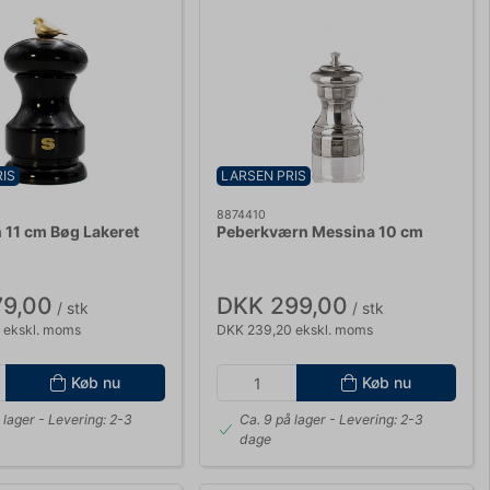
IS
LARSEN PRIS
8874410
 11 cm Bøg Lakeret
Peberkværn Messina 10 cm
79,00
DKK 299,00
/ stk
/ stk
 ekskl. moms
DKK 239,20 ekskl. moms
Køb nu
Køb nu
 lager
- Levering: 2-3
Ca. 9 på lager
- Levering: 2-3
dage