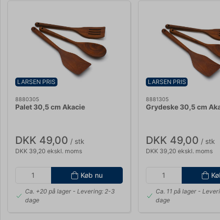
LARSEN PRIS
LARSEN PRIS
8880305
8881305
Palet 30,5 cm Akacie
Grydeske 30,5 cm Ak
DKK 49,00
DKK 49,00
/ stk
/ stk
DKK 39,20 ekskl. moms
DKK 39,20 ekskl. moms
Køb nu
Kø
Ca. +20 på lager
- Levering: 2-3
Ca. 11 på lager
- Leveri
dage
dage