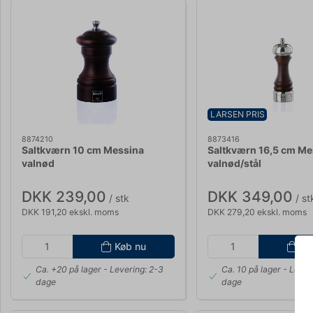
LARSEN PRIS
8874210
8873416
Saltkværn 10 cm Messina
Saltkværn 16,5 cm Me
valnød
valnød/stål
DKK 239,00
DKK 349,00
/ stk
/ st
DKK 191,20 ekskl. moms
DKK 279,20 ekskl. moms
Køb nu
Kø
Ca. +20 på lager
- Levering: 2-3
Ca. 10 på lager
- Lever
dage
dage