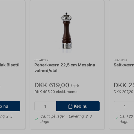
8874022
8873118
ak Bisetti
Peberkværn 22,5 cm Messina
Saltkværn
valnød/stål
DKK 619,00
DKK 2
k
/ stk
DKK 495,20 ekskl. moms
DKK 207,20
b nu
Køb nu
ing: 2-3
Ca. 11 på lager
- Levering: 2-3
Ca. +20 
dage
dage