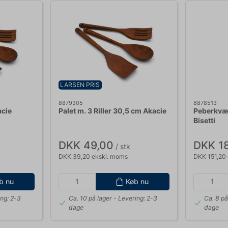
LARSEN PRIS
8879305
8878513
acie
Palet m. 3 Riller 30,5 cm Akacie
Peberkvær
Bisetti
DKK 49,00
DKK 1
/ stk
DKK 39,20 ekskl. moms
DKK 151,20
b nu
Køb nu
ng: 2-3
Ca. 10 på lager
- Levering: 2-3
Ca. 8 på
dage
dage