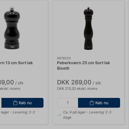
8878525
n 13 cm Sort lak
Peberkværn 25 cm Sort lak
Bisetti
89,00
DKK 269,00
/ stk
/ stk
 ekskl. moms
DKK 215,20 ekskl. moms
Køb nu
Køb nu
 lager
- Levering: 2-3
Ca. 9 på lager
- Levering: 2-3
dage