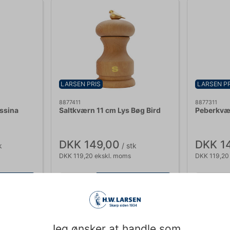
LARSEN PRIS
LARSEN PR
8877411
8877311
ssina
Saltkværn 11 cm Lys Bøg Bird
Peberkvær
DKK 149,00
DKK 1
k
/ stk
DKK 119,20 ekskl. moms
DKK 119,20
b nu
Køb nu
ing: 2-3
Ca. 11 på lager
- Levering: 2-3
Ca. 12 p
dage
dage
Jeg ønsker at handle som