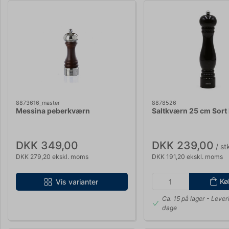
8873616_master
8878526
Messina peberkværn
Saltkværn 25 cm Sort l
DKK 349,00
DKK 239,00
/ st
DKK 279,20 ekskl. moms
DKK 191,20 ekskl. moms
Kø
Vis varianter
Ca. 15 på lager
- Lever
dage