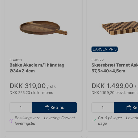
LARSEN PRIS
864031
891922
Bakke Akacie m/1 håndtag
Skærebræt Ternet Ask
Ø34x2,4cm
57,5x40x4,5cm
DKK 319,00
DKK 1.499,00
/ stk
/ 
DKK 255,20 ekskl. moms
DKK 1.199,20 ekskl. moms
Køb nu
Kø
Bestillingsvare
- Levering: Forvent
Ca. 6 på lager
- Leveri
leveringstid
dage