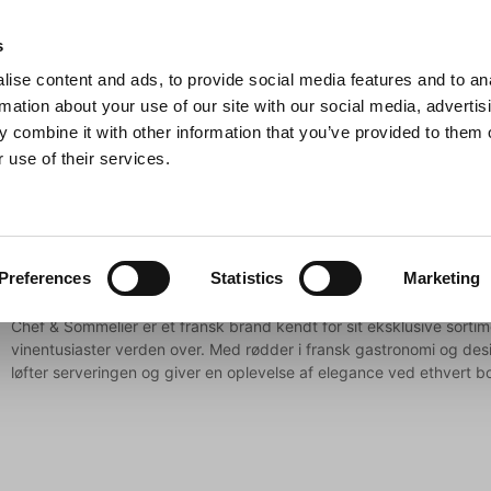
Anmeldelser
s
ise content and ads, to provide social media features and to an
iaster
Søg
rmation about your use of our site with our social media, advertis
 combine it with other information that you’ve provided to them o
 use of their services.
Gryder & Pander
Grill
Køkkenmaskiner
Kokketøj
T
Chef & Sommelier
Preferences
Statistics
Marketing
Chef & Sommelier er et fransk brand kendt for sit eksklusive sortimen
vinentusiaster verden over. Med rødder i fransk gastronomi og d
løfter serveringen og giver en oplevelse af elegance ved ethvert b