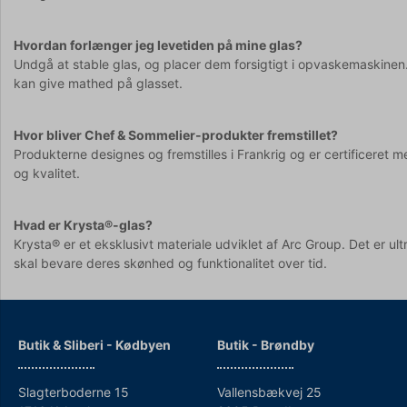
Hvordan forlænger jeg levetiden på mine glas?
Undgå at stable glas, og placer dem forsigtigt i opvaskemaskinen
kan give mathed på glasset.
Hvor bliver Chef & Sommelier-produkter fremstillet?
Produkterne designes og fremstilles i Frankrig og er certificeret
og kvalitet.
Hvad er Krysta®-glas?
Krysta® er et eksklusivt materiale udviklet af Arc Group. Det er ultr
skal bevare deres skønhed og funktionalitet over tid.
Butik & Sliberi - Kødbyen
Butik - Brøndby
Slagterboderne 15
Vallensbækvej 25