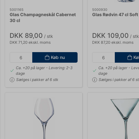
5001165
5000930
Glas Champagneskål Cabernet
Glas Rødvin 47 cl Sof
30 cl
DKK 89,00
DKK 109,00
/ stk
/ stk
DKK 71,20 ekskl. moms
DKK 87,20 ekskl. moms
Køb nu
Kø
Ca. +20 på lager
- Levering: 2-3
Ca. +20 på lager
- Leve
dage
dage
Sælges i pakker af 6 stk
Sælges i pakker af 6 s