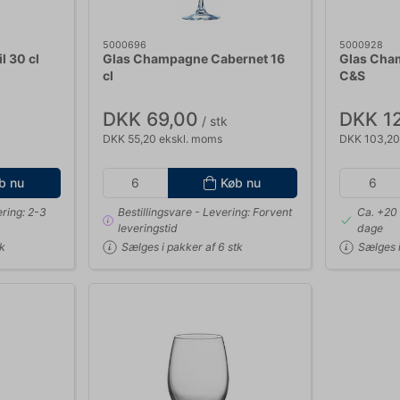
5000696
5000928
l 30 cl
Glas Champagne Cabernet 16
Glas Cham
cl
C&S
DKK 69,00
DKK 1
/ stk
DKK 55,20 ekskl. moms
DKK 103,20
b nu
Køb nu
ring: 2-3
Bestillingsvare
- Levering: Forvent
Ca. +20 
leveringstid
dage
tk
Sælges i pakker af 6 stk
Sælges i