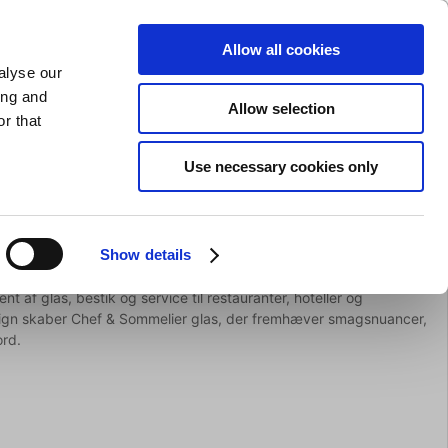
GAVEKORT
INSPIRATION
PRIVAT
ERHVERV
Allow all cookies
alyse our
Indkøbskurv (0)
Gratis levering ved DKK 499
LOG IND
ing and
Allow selection
r that
il servering
Barudstyr
Tilbud
Brands
Slibning
Use necessary cookies only
Show details
t af glas, bestik og service til restauranter, hoteller og
esign skaber Chef & Sommelier glas, der fremhæver smagsnuancer,
ord.