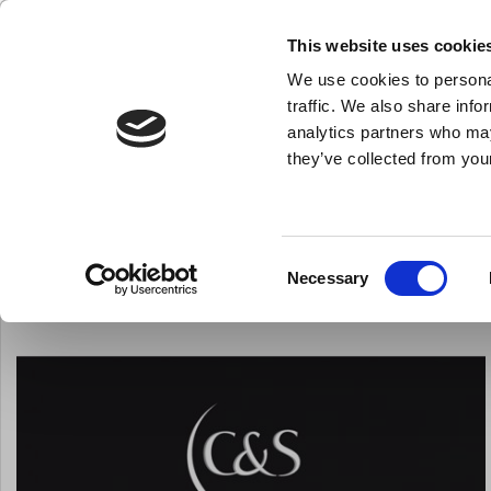
KLUB LARSEN TILMELDING
NY ERHVERVSKUNDE
This website uses cookie
We use cookies to personal
- Køkkenudstyr til professionelle og entus
traffic. We also share info
analytics partners who may
they’ve collected from your
Knive & Strygestål
Bageudstyr
Køkkenredskaber
Du er her:
Forside
Brands
Chef & Sommelier
Consent
Necessary
Selection