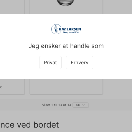
100465_master
Vandglas Primary 27 cl
DKK 49,00
Jeg ønsker at handle som
DKK 39,20 ekskl. moms
Privat
Erhverv
b nu
Vis varianter
ring: 2-3
tk
Viser 1 til 13 af 13
40
ance ved bordet