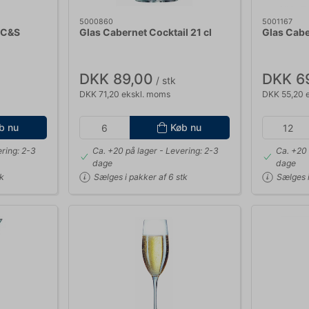
5000860
5001167
t C&S
Glas Cabernet Cocktail 21 cl
Glas Cabe
DKK 89,00
DKK 6
/ stk
DKK 71,20 ekskl. moms
DKK 55,20 
b nu
Køb nu
ring: 2-3
Ca. +20 på lager
- Levering: 2-3
Ca. +20 
dage
dage
tk
Sælges i pakker af 6 stk
Sælges i