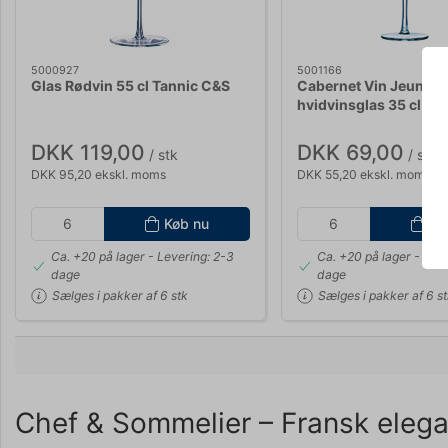
5000927
5001166
Glas Rødvin 55 cl Tannic C&S
Cabernet Vin Jeune
hvidvinsglas 35 cl
DKK 119,00
DKK 69,00
/ stk
/ stk
DKK 95,20 ekskl. moms
DKK 55,20 ekskl. moms
Køb nu
Kø
Ca. +20 på lager
- Levering: 2-3
Ca. +20 på lager
- Leve
dage
dage
Sælges i pakker af 6 stk
Sælges i pakker af 6 s
Chef & Sommelier – Fransk eleg