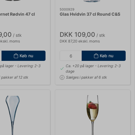
5000929
rnet Rødvin 47 cl
Glas Hvidvin 37 cl Round C&S
9,00
DKK 109,00
/ stk
/ stk
ekskl. moms
DKK 87,20 ekskl. moms
Køb nu
Køb nu
på lager
- Levering: 2-3
Ca. +20 på lager
- Levering: 2-3
dage
 pakker af 12 stk
Sælges i pakker af 6 stk