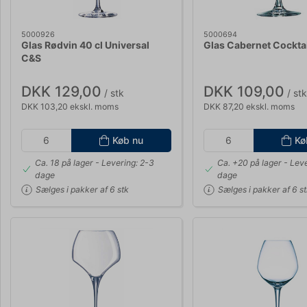
5000926
5000694
Glas Rødvin 40 cl Universal
Glas Cabernet Cocktai
C&S
DKK 129,00
DKK 109,00
/ stk
/ stk
DKK 103,20 ekskl. moms
DKK 87,20 ekskl. moms
Køb nu
Kø
Ca. 18 på lager
- Levering: 2-3
Ca. +20 på lager
- Leve
dage
dage
Sælges i pakker af 6 stk
Sælges i pakker af 6 s