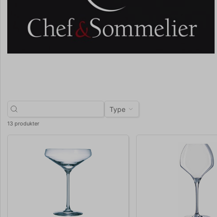
Type
13 produkter