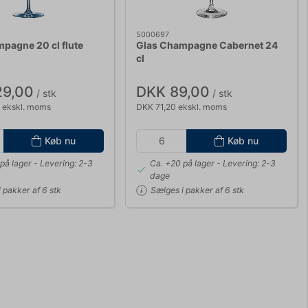
5000697
pagne 20 cl flute
Glas Champagne Cabernet 24
cl
29,00
DKK 89,00
/ stk
/ stk
 ekskl. moms
DKK 71,20 ekskl. moms
Køb nu
Køb nu
på lager
- Levering: 2-3
Ca. +20 på lager
- Levering: 2-3
dage
 pakker af 6 stk
Sælges i pakker af 6 stk