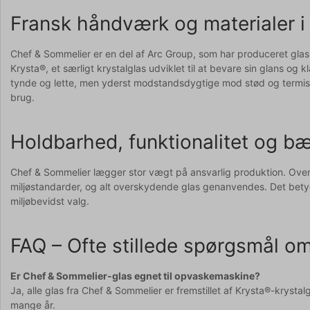
Fransk håndværk og materialer i
Chef & Sommelier er en del af Arc Group, som har produceret glas i
Krysta®, et særligt krystalglas udviklet til at bevare sin glans og
tynde og lette, men yderst modstandsdygtige mod stød og termisk p
brug.
Holdbarhed, funktionalitet og b
Chef & Sommelier lægger stor vægt på ansvarlig produktion. Over 
miljøstandarder, og alt overskydende glas genanvendes. Det betyde
miljøbevidst valg.
FAQ – Ofte stillede spørgsmål o
Er Chef & Sommelier-glas egnet til opvaskemaskine?
Ja, alle glas fra Chef & Sommelier er fremstillet af Krysta®-kryst
mange år.