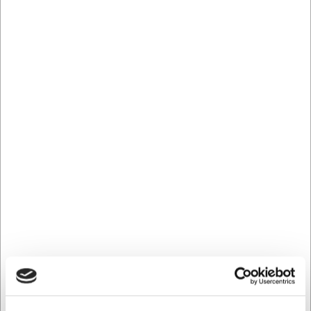
888801
Forhøjerrist til grill 8888 RF
DKK 498,75
/ stk
DKK 399,00 ekskl. moms
Køb nu
Ca. +20 på lager
- Levering: 2-3 dage