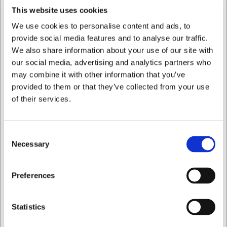
This website uses cookies
We use cookies to personalise content and ads, to
provide social media features and to analyse our traffic.
We also share information about your use of our site with
our social media, advertising and analytics partners who
888805
may combine it with other information that you’ve
Grillrist til pattegrisgrill
provided to them or that they’ve collected from your use
of their services.
DKK 1.611,25
/ stk
DKK 1.289,00 ekskl. moms
Consent
Necessary
Selection
Køb nu
Ca. +20 på lager
- Levering: 2-3 dage
Jeg ønsker at handle som
Preferences
Viser 1 til 3 af 3
40
Privat
Erhverv
Statistics