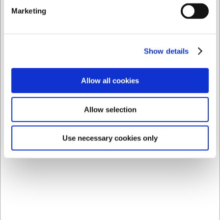
Grilludstyr fra Danroast
Marketing
Hos HWL finder du et udvalg af grilltilbehør fra Danroast, der er
udviklet til at løfte din madlavning udendørs. Sortimentet
dækker blandt andet robuste grillriste og praktiske
Show details
marinadesprøjter, der hjælper med at opnå saftige resultater og
en professionel finish.
Allow all cookies
Highlights
Allow selection
Kvalitetsudstyr til både hobby- og pro-grillere
Holdbare materialer, der tåler høj varme og hyppig brug
Smart design, der gør grillarbejdet nemmere
Use necessary cookies only
Perfekt til både havegrill og større udendørs køkkener
Nem rengøring og høj brugervenlighed
Gør grillstunderne endnu bedre
Uanset om du griller for familien en sommeraften eller laver slow
cooked kød i weekenden, kan det rigtige udstyr gøre en