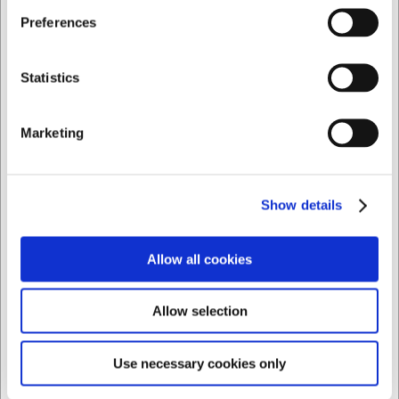
Jeg ønsker at handle som
Preferences
Køb nu
Privat
Erhverv
Ca. 11 på lager
- Levering: 2-3 dage
Statistics
Marketing
Show details
Allow all cookies
Allow selection
Use necessary cookies only
46002