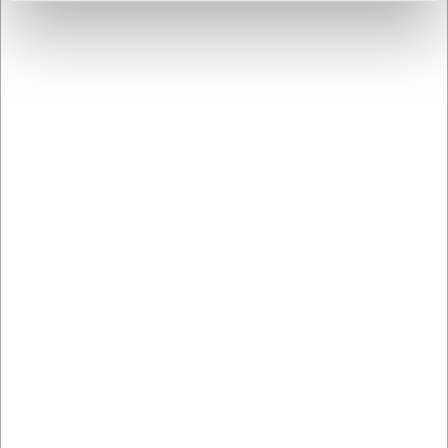
Snegletallerken i rustfrit stål til 12 snegle
DKK 159,00
/ stk
DKK 127,20 ekskl. moms
Køb nu
Ca. 2 på lager
- Levering: 2-3 dage