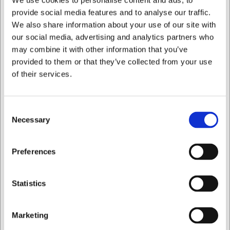
We use cookies to personalise content and ads, to
Ca. 2 på lager
- Levering: 2-3 dage
provide social media features and to analyse our traffic.
We also share information about your use of our site with
our social media, advertising and analytics partners who
may combine it with other information that you’ve
provided to them or that they’ve collected from your use
of their services.
Consent
Necessary
Selection
Jeg ønsker at handle som
Preferences
LARSEN PRIS
Privat
Erhverv
Statistics
MV8018
Wally rød væghængt digital køkkenvægt
Marketing