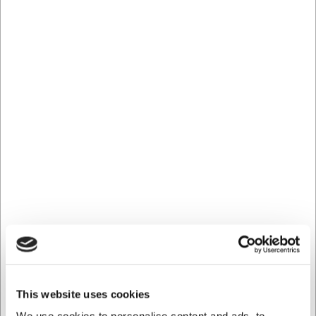
LARSEN PRIS
MV8049
Wally sort væghængt digital køkkenvægt
DKK 999,00
/ stk
DKK 799,20 ekskl. moms
Køb nu
This website uses cookies