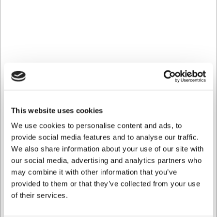
OUTLET
This website uses cookies
We use cookies to personalise content and ads, to
F1113
Tojiro Hammered Nakiri 16,5 cm, sort
provide social media features and to analyse our traffic.
We also share information about your use of our site with
our social media, advertising and analytics partners who
DKK 1.149,00
/ stk
may combine it with other information that you’ve
DKK 919,20 ekskl. moms
provided to them or that they’ve collected from your use
of their services.
Køb nu
Ca. 12 på lager
- Levering: 2-3 dage