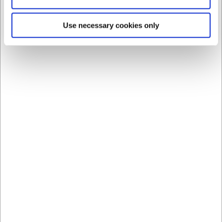
klassiske, nordiske værdier som enkelthed, funktion og respekt
for naturen. Hver genstand er udvalgt for at skabe stemning og
Use necessary cookies only
velvære i hverdagen – uanset om det er i køkkenet, stuen eller
på kontoret.
Fordele ved Villa Collection
Tidløst dansk design med nordisk ro
Naturlige materialer som træ, glas, keramik og tekstil
Håndværk og kvalitet i hver detalje
Designs der kombinerer æstetik og funktionalitet
Bæredygtigt fokus med upcyclede materialer og ansvarlig
produktion
Nordisk livsstil med international
kant
Villa Collection henter inspiration fra den skandinaviske livsstil,
hvor ro, enkelhed og nærvær er nøgleord. Deres kollektioner