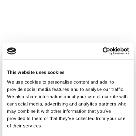
Gavekort til H.W.Larsen - den
personlige gave med valgfrihed
Et gavekort på 800 kr. til H.W.Larsen er den perfekte
løsning, når du vil give en gave med stor valgfrihed. Dette
elektroniske gavekort giver modtageren adgang til vores
omfattende sortiment på over 25.000 produkter inden for
køkkenudstyr og -redskaber.
This website uses cookies
Ideel til fødselsdage, bryllupper, jubilæer eller som en
We use cookies to personalise content and ads, to
anerkendelse til den madinteresserede i dit liv.
provide social media features and to analyse our traffic.
Fleksibel anvendelse i både butik og
We also share information about your use of our site with
online
our social media, advertising and analytics partners who
may combine it with other information that you’ve
Gavekortet kan benyttes præcis som modtageren ønsker -
provided to them or that they’ve collected from your use
enten i vores fysiske butikker eller på vores webshop.
of their services.
Dette giver modtageren frihed til at vælge
indkøbsoplevelsen, der passer bedst. Nogle foretrækker