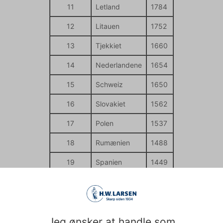
11
Letland
1784
12
Litauen
1752
13
Tjekkiet
1660
14
Nederlandene
1654
15
Schweiz
1650
16
Slovakiet
1562
17
Polen
1537
18
Rumænien
1488
19
Spanien
1449
20
Estland
1383
Jeg ønsker at handle som