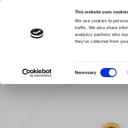
KLUB LARSEN TILMELDING
NY ERHVERVSKUNDE
This website uses cookie
We use cookies to personal
- Køkkenudstyr til professionelle og entus
traffic. We also share info
analytics partners who may
they’ve collected from your
Knive & Strygestål
Bageudstyr
Køkkenredskaber
Du er her:
Forside
Inspiration
Artikler
Guldregn over Marseill
Consent
Necessary
Selection