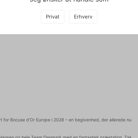
Privat
Erhverv
-finalen i Lyon, hvor de vil møde verdenseliten. Med Danmark,
indsats på den globale scene.
t for Bocuse d’Or Europe i 2028 – en begivenhed, der allerede nu
oft-Hansen og hele Team Denmark med en fantastisk præstation. Tak