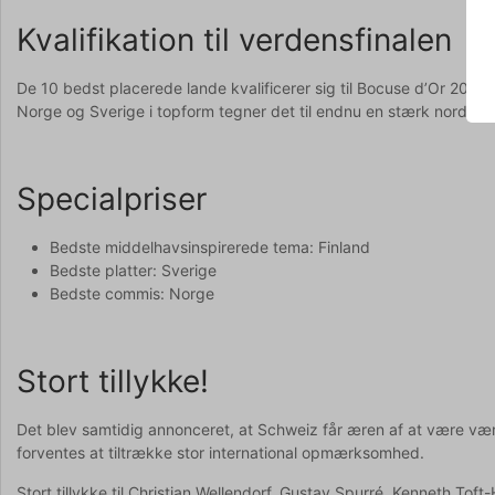
Kvalifikation til verdensfinalen
De 10 bedst placerede lande kvalificerer sig til Bocuse d’Or 2027
Norge og Sverige i topform tegner det til endnu en stærk nordisk 
Specialpriser
Bedste middelhavsinspirerede tema: Finland
Bedste platter: Sverige
Bedste commis: Norge
Stort tillykke!
Det blev samtidig annonceret, at Schweiz får æren af at være vær
forventes at tiltrække stor international opmærksomhed.
Stort tillykke til Christian Wellendorf, Gustav Spurré, Kenneth T