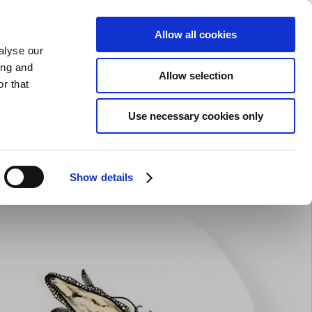
GAVEKORT
INSPIRATION
PRIVAT
ERHVERV
Allow all cookies
alyse our
Indkøbskurv (0)
Gratis levering ved DKK 499
LOG IND
ing and
Allow selection
r that
il servering
Barudstyr
Tilbud
Brands
Slibning
Use necessary cookies only
Show details