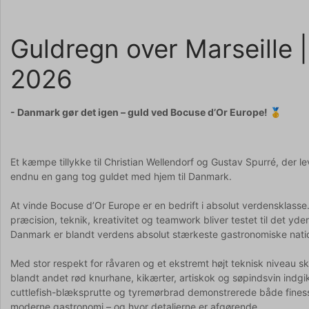
Guldregn over Marseille 
2026
- Danmark gør det igen – guld ved Bocuse d’Or Europe! 🥇
Et kæmpe tillykke til Christian Wellendorf og Gustav Spurré, der
endnu en gang tog guldet med hjem til Danmark.
At vinde Bocuse d’Or Europe er en bedrift i absolut verdensklass
præcision, teknik, kreativitet og teamwork bliver testet til det yd
Danmark er blandt verdens absolut stærkeste gastronomiske nati
Med stor respekt for råvaren og et ekstremt højt teknisk niveau
blandt andet rød knurhane, kikærter, artiskok og søpindsvin indgik
cuttlefish-blæksprutte og tyremørbrad demonstrerede både fines
moderne gastronomi – og hvor detaljerne er afgørende.