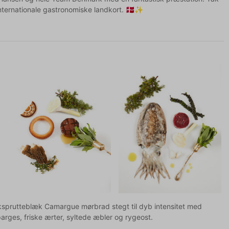
nternationale gastronomiske landkort. 🇩🇰✨
ksprutteblæk Camargue mørbrad stegt til dyb intensitet med
rges, friske ærter, syltede æbler og rygeost.