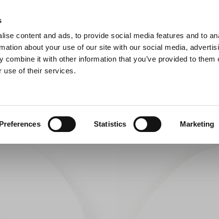
Anmeldelser
s
ise content and ads, to provide social media features and to an
iaster
Søg
rmation about your use of our site with our social media, advertis
 combine it with other information that you’ve provided to them o
 use of their services.
Gryder & Pander
Grill
Køkkenmaskiner
Kokketøj
T
e | Bocuse d'Or Europe 2026
Preferences
Statistics
Marketing