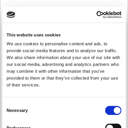
This website uses cookies
We use cookies to personalise content and ads, to
provide social media features and to analyse our traffic.
We also share information about your use of our site with
NYE OVNE, NYT LAYOUT OG NYE TILTAG.
our social media, advertising and analytics partners who
may combine it with other information that you’ve
Gangen i bageriet er ændret, ting er flyttet rundt,
provided to them or that they’ve collected from your use
røremaskiner er flyttet, gamle lægter er skåret ud af
of their services.
væggen og 2 spritnye ovne er kommet ind i bageriet. De
nye ovne er både mere økonomiske og så er resultatet
fantastisk.
Consent
Necessary
Selection
Jeg ønsker at handle som