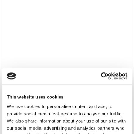
Ca. +20 på lager
Levering: 2-3 dage
-
Levering
Lager status
Online & Butik Brøndby
Ca. +20 på lager
Butik Kødbyen
Ca. +20 på lager
Mere information
Fri fragt - GLS pakkeshop over 499.- Maks 16 kg.
Returret 365 dage*
Hurtig levering fra eget lager
Køb online - byt nemt i butik
This website uses cookies
100% sikker nethandel
Hjælp og support +45 33 24 11 22
We use cookies to personalise content and ads, to
provide social media features and to analyse our traffic.
We also share information about your use of our site with
Information
Specifikationer
Dokumenter
our social media, advertising and analytics partners who