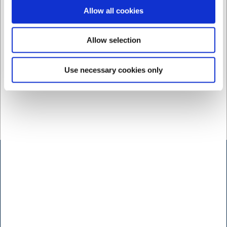
Køb nu
Køb nu
Allow all cookies
Ca. +20 på lager
-
Ca. +20 på lager
-
Levering: 2-3 dage
Levering: 2-3 dage
Allow selection
Use necessary cookies only
Kontakt
Bogholderi
Brugt- & Udlejningsafdeling
Indkøb
Konsulenter