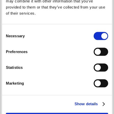
may combine it with other information that you’ve
provided to them or that they’ve collected from your use
Kantine klar excl. låg 1/3-10 cm. 3,5 L.
of their services.
Bestsellers i Kantiner og Chafing Dishes
Consent
Necessary
Selection
Jeg ønsker at handle som
Preferences
Privat
Erhverv
Statistics
69108
256512
Marketing
Brandpasta til Chafing
Kantinelåg til 1/2 GN
Dish, 225 g
plast klar (2560)
DKK 34,00
DKK 89,00
/ stk
/ stk
Show details
DKK 27,20 ekskl. moms
DKK 71,20 ekskl. moms