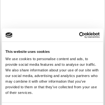
Inox Macel kantine GN1/2 sort -
flere størrelser
Opgrader dit professionelle køkken med denne GN 1/2-
kantine i sort polycarbonat fra Inox Macel – designet til
både opbevaring, servering og præsentation af fødevarer.
Med sin stilrene sorte finish og slidstærke konstruktion er
denne kantine ideel til brug i restauranter, kantiner, hoteller
og cateringvirksomheder.
This website uses cookies
We use cookies to personalise content and ads, to
Egnet til travle professionelle miljøer
provide social media features and to analyse our traffic.
Kantinen er fremstillet i højkvalitets polycarbonat (PC),
We also share information about your use of our site with
hvilket gør den yderst modstandsdygtig over for stød
our social media, advertising and analytics partners who
og temperaturudsving. Den sorte farve tilføjer et
may combine it with other information that you’ve
moderne og professionelt udtryk, som gør den
provided to them or that they’ve collected from your use
velegnet både i det åbne serveringsmiljø og i
of their services.
bagkøkkenet - en alsidig løsning til både kolde og
lune retter.