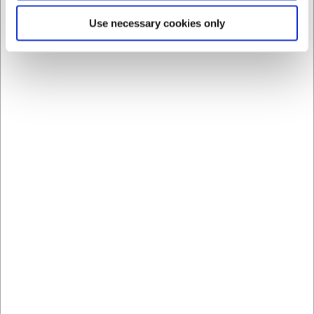
Use necessary cookies only
256512
256519_master
Kantinelåg til 1/2 GN
Plast kantinelåg 1/9 GN
plast klar (2560)
DKK 89,00
DKK 42,50
/ stk
DKK 71,20 ekskl. moms
DKK 34,00 ekskl. moms
Køb nu
Vis varianter
Ca. +20 på lager
-
Levering: 2-3 dage