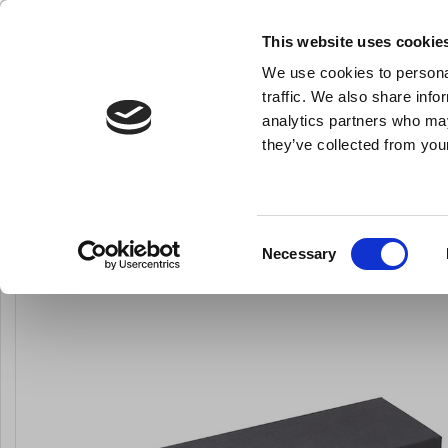
KLUB LARSEN TILMELDING
NY ERHVERVSKUNDE
This website uses cookie
We use cookies to personal
- Køkkenudstyr til professionelle og entus
traffic. We also share info
analytics partners who may
they’ve collected from your
Knive & Strygestål
Bageudstyr
Køkkenredskaber
Du er her:
Forside
Knive og strygestål
Lommekniv & Foldekniv
Consent
Necessary
Selection