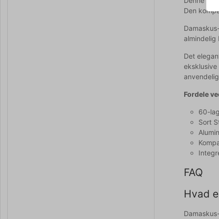
Denne Dama
Den kompakt
Damaskus-st
almindelig
Det elegan
eksklusive 
anvendeli
Fordele v
60-lag
Sort 
Alumin
Kompak
Integr
FAQ
Hvad e
Damaskus-s