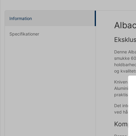
Information
Alba
Specifikationer
Eksklu
Denne Alba
smukke 60-
holdbarhed.
og kvalite
Kniven er 
Aluminiums
praktisk l
Det integr
ved håndte
Kompakt