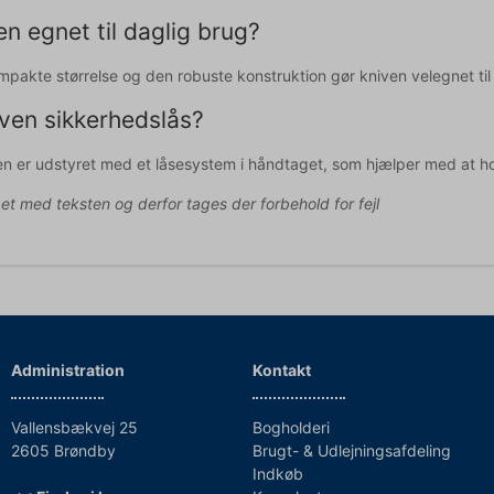
en egnet til daglig brug?
mpakte størrelse og den robuste konstruktion gør kniven velegnet ti
ven sikkerhedslås?
en er udstyret med et låsesystem i håndtaget, som hjælper med at ho
pet med teksten og derfor tages der forbehold for fejl
Administration
Kontakt
Vallensbækvej 25
Bogholderi
2605 Brøndby
Brugt- & Udlejningsafdeling
Indkøb