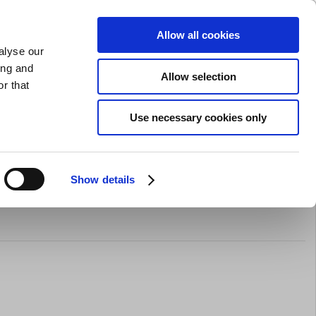
GAVEKORT
INSPIRATION
PRIVAT
ERHVERV
Allow all cookies
alyse our
Indkøbskurv (0)
Gratis levering ved DKK 499
LOG IND
ing and
Allow selection
r that
il servering
Barudstyr
Tilbud
Brands
Slibning
Use necessary cookies only
 cm med 60-lags Damaskus-
Show details