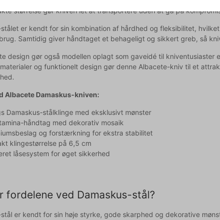
skus-lommekniv er ideel til mindre skæreopgaver i hverdagen samt fr
e størrelse gør kniven let at transportere uden at gå på kompromis m
ålet er kendt for sin kombination af hårdhed og fleksibilitet, hvilke
 brug. Samtidig giver håndtaget et behageligt og sikkert greb, så kni
te design gør også modellen oplagt som gaveidé til kniventusiaster e
materialer og funktionelt design gør denne Albacete-kniv til et attra
ghed.
ed Albacete Damaskus-kniven:
s Damaskus-stålklinge med eksklusivt mønster
Stamina-håndtag med dekorativ mosaik
iumsbeslag og forstærkning for ekstra stabilitet
t klingestørrelse på 6,5 cm
eret låsesystem for øget sikkerhed
r fordelene ved Damaskus-stål?
tål er kendt for sin høje styrke, gode skarphed og dekorative møns