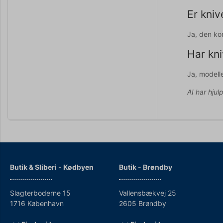
Er kniv
Ja, den ko
Har kni
Ja, modell
AI har hjul
Butik & Sliberi - Kødbyen
Butik - Brøndby
Slagterboderne 15
Vallensbækvej 25
1716 København
2605 Brøndby