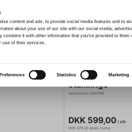
Anmeldelser
s
ise content and ads, to provide social media features and to an
iaster
Søg
rmation about your use of our site with our social media, advertis
 combine it with other information that you’ve provided to them o
 use of their services.
Gryder & Pander
Grill
Køkkenmaskiner
Kokketøj
T
Lommekniv 6,5 cm med 60-lags Damaskus-stålklinge
Lommekniv 6,5
Preferences
Statistics
Marketing
stålklinge
Varenummer:
9401799
DKK 599,00
/ stk
DKK 479,20 ekskl. moms