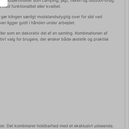
itidsaktiviteter som camping, jagt, fiskeri og outdoor-brug.
ed funktionalitet eller kvalitet.
t gør klingen særligt modstandsdygtig over for slid ved
ven ligger godt i hånden under arbejdet.
ller som en dekorativ del af en samling. Kombinationen af
ktivt valg for brugere, der ønsker både æstetik og praktisk
ter. Det kombinerer holdbarhed med et eksklusivt udseende.