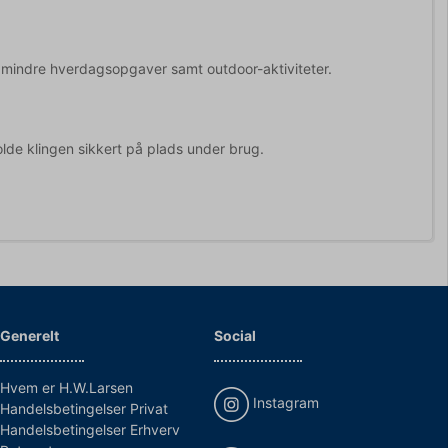
l mindre hverdagsopgaver samt outdoor-aktiviteter.
lde klingen sikkert på plads under brug.
Generelt
Social
Hvem er H.W.Larsen
Instagram
Handelsbetingelser Privat
Handelsbetingelser Erhverv