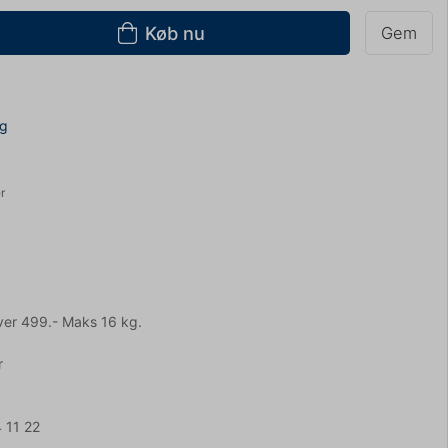
Køb nu
Gem
ng
r
ver 499.- Maks 16 kg.
r
 11 22