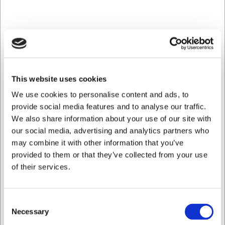
Ud over at være en fremragende proptrækker fungerer
Wine Master også som en praktisk lommekniv. Det store
låsbare knivblad er perfekt til madlavning udendørs,
åbning af pakker eller andre daglige opgaver.
Flaskeåbneren udvider anvendeligheden til andre
drikkevarer. Med sine 130 mm længde og en vægt på kun
117 gram passer den nemt i lommen eller tasken, så du
This website uses cookies
altid har et alsidigt værktøj ved hånden, uanset om du er
We use cookies to personalise content and ads, to
på picnic, vandring eller bare har brug for et pålideligt
redskab i hverdagen.
provide social media features and to analyse our traffic.
We also share information about your use of our site with
Schweizisk kvalitet med eksklusive
our social media, advertising and analytics partners who
materialer
may combine it with other information that you’ve
provided to them or that they’ve collected from your use
Wine Master er fremstillet med Victorinox' velkendte
of their services.
schweiziske præcision og holdbarhed. Det elegante
håndtag i valnøddetræ giver ikke kun en luksuriøs æstetik,
men også en behagelig fornemmelse i hånden. Værktøjet
Consent
skal rengøres manuelt, da det ikke tåler opvaskemaskine,
Necessary
Selection
hvilket hjælper med at bevare træhåndtagets naturlige
skønhed og funktionalitet gennem mange års brug. Den