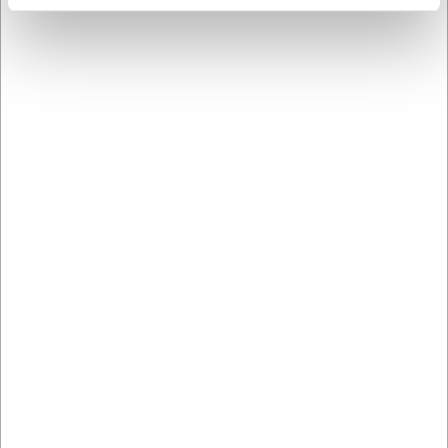
Kan knivbladet låses i åben position?
Ja, knivbladet på Wine Master kan låses sikkert i åben
position, hvilket giver ekstra sikkerhed under brug.
AI har hjulpet med teksten og derfor tages der forbehold
for fejl.
Købt sammen med
LARSEN PRIS
31879
T001
Pande, Ø25 cm, Victoria,
Citronpresser i