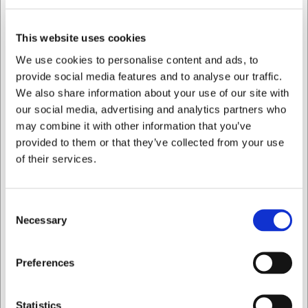
på kun 96,7 gram mærker du næsten ikke kniven i lommen
eller tasken under vandreturen. Den enkeltæggede klinge
er specifikt udformet til at skære svampe præcist ved
This website uses cookies
jordoverfladen, hvilket minimerer forurening og maksimerer
kvaliteten af dine fund.
We use cookies to personalise content and ads, to
provide social media features and to analyse our traffic.
Tekniske specifikationer
We also share information about your use of our site with
our social media, advertising and analytics partners who
Kniven har en samlet længde på 20,4 cm, hvoraf bladet
may combine it with other information that you’ve
udgør 7,8 cm. Bladtykkelsen på 1,93 mm sikrer holdbarhed
provided to them or that they’ve collected from your use
uden at gå på kompromis med skarphed. Det anvendte
3Cr13Mov stål tilbyder god rustbestandighed - en vigtig
of their services.
egenskab når kniven bruges i fugtige skovområder. Den
indbyggede børstelås holder bladet sikkert på plads i
både åben og lukket position.
Consent
Necessary
Selection
Fordele ved EXTREMEÑA svampekniv med lås:
Sikker låsefunktion forhindrer uheld under intensiv
Jeg ønsker at handle som
Preferences
brug
Holdbart 3Cr13Mov stål modstår fugtighed fra
skovbunden
Privat
Erhverv
Statistics
Let konstruktion på 96,7 g gør den til en diskret