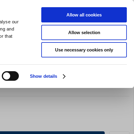
GAVEKORT
INSPIRATION
PRIVAT
ERHVERV
Allow all cookies
alyse our
Indkøbskurv (0)
Gratis levering ved DKK 499
LOG IND
ing and
Allow selection
r that
il servering
Barudstyr
Tilbud
Brands
Slibning
Use necessary cookies only
Show details
orinox, pink