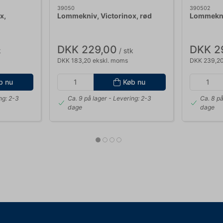
39050
390502
x,
Lommekniv, Victorinox, rød
Lommekniv
DKK 229,00
DKK 2
k
/ stk
DKK 183,20 ekskl. moms
DKK 239,20
b nu
Køb nu
ng: 2-3
Ca. 9 på lager
- Levering: 2-3
Ca. 8 på
dage
dage