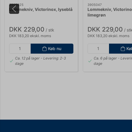
3905025
3905047
Lommekniv, Victorinox, lyseblå
Lommekniv, Victorino
limegrøn
DKK 229,00
DKK 229,00
/ stk
/ st
DKK 183,20 ekskl. moms
DKK 183,20 ekskl. moms
Køb nu
Kø
Ca. 12 på lager
- Levering: 2-3
Ca. 6 på lager
- Leveri
dage
dage