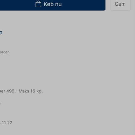
Køb nu
Gem
ng
 lager
ver 499.- Maks 16 kg.
r
 11 22