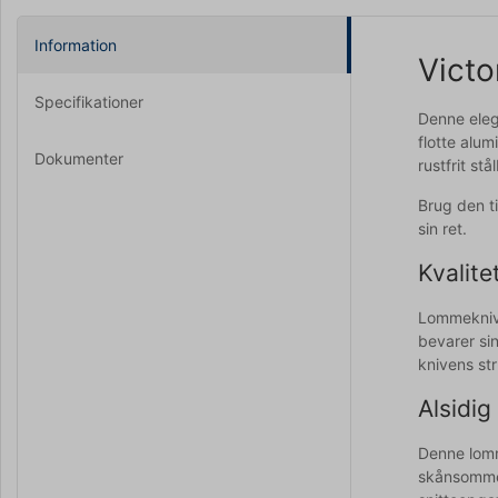
Information
Victo
Specifikationer
Denne eleg
flotte alu
Dokumenter
rustfrit st
Brug den t
sin ret.
Kvalit
Lommekniven
bevarer si
knivens str
Alsidig
Denne lomme
skånsomme 