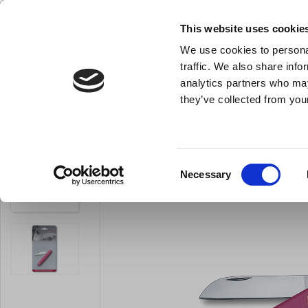
KLUB LARSEN TILMELDING
NY ERHVERVSKUNDE
This website uses cookie
We use cookies to personal
- Køkkenudstyr til professionelle og entus
traffic. We also share info
analytics partners who may
they’ve collected from your
Knive & Strygestål
Bageudstyr
Køkkenredskaber
Du er her:
Forside
Knive og strygestål
Lommekniv & Foldekniv
Consent
Necessary
Selection