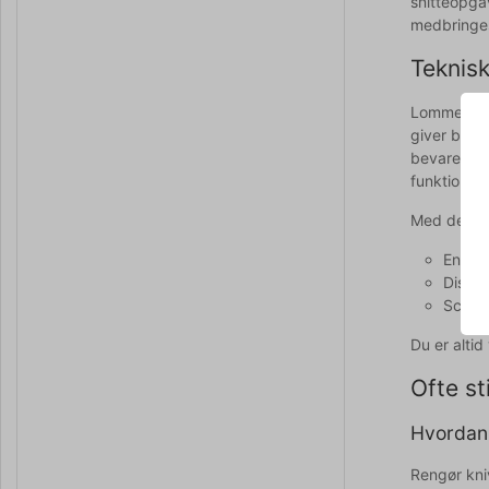
snitteopgav
medbringes 
Teknisk
Lommeknive
giver både
bevare kva
funktionel
Med denne 
En kom
Distin
Schwe
Du er alti
Ofte st
Hvordan 
Rengør kniv