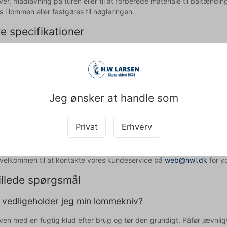
er, madlavning på turen eller til at forberede materiale til båltænd
i lommen eller fastgøres til nøgleringen.
e specifikationer
n har en samlet længde på 101 mm med et 63 mm langt blad i rustfri
 et æstetisk udtryk og praktisk holdbarhed. Bemærk at kniven ikke 
liteten. Victorinox er kendt for deres schweiziske præcision og kval
le lommekniv.
Jeg ønsker at handle som
Victorinox lommekniv får du:
pakt og pålidelig lommekniv med 63 mm rustfrit stålblad
Privat
Erhverv
kt pink design med aluminiumsdetaljer for holdbarhed og stil
izisk kvalitetshåndværk fra et velrenommeret mærke
d velkommen til at kontakte vores kundeservice på
web@hwl.dk
for yd
illede spørgsmål
vedligeholder jeg min lommekniv?
en med en fugtig klud efter brug og tør den grundigt. Påfør jævnligt