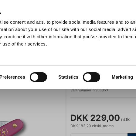
Anmeldelser
s
ise content and ads, to provide social media features and to an
iaster
Søg
rmation about your use of our site with our social media, advertis
 combine it with other information that you’ve provided to them o
 use of their services.
Gryder & Pander
Grill
Køkkenmaskiner
Kokketøj
T
Lommekniv, Victorinox, pink
Victorinox
Preferences
Statistics
Marketing
Lommekniv, Vict
Varenummer:
3905053
DKK 229,00
/ stk
DKK 183,20 ekskl. moms