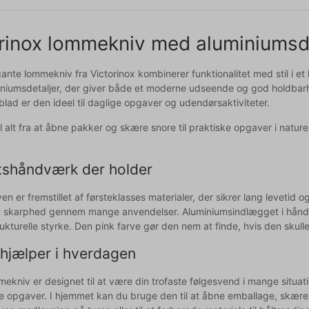
rinox lommekniv med aluminiumsdet
ante lommekniv fra Victorinox kombinerer funktionalitet med stil i e
miniumsdetaljer, der giver både et moderne udseende og god holdb
ålblad er den ideel til daglige opgaver og udendørsaktiviteter.
il alt fra at åbne pakker og skære snore til praktiske opgaver i natu
etshåndværk der holder
 er fremstillet af førsteklasses materialer, der sikrer lang levetid og
n skarphed gennem mange anvendelser. Aluminiumsindlægget i håndtage
ukturelle styrke. Den pink farve gør den nem at finde, hvis den skull
 hjælper i hverdagen
kniv er designet til at være din trofaste følgesvend i mange situati
opgaver. I hjemmet kan du bruge den til at åbne emballage, skære sn