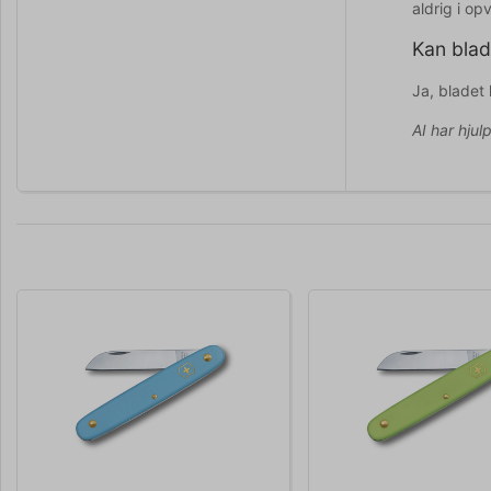
aldrig i o
Kan blade
Ja, bladet 
AI har hjul