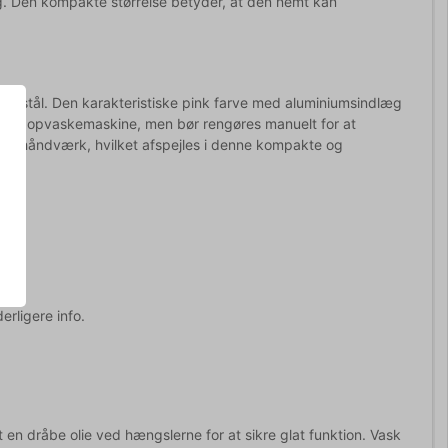
ing. Den kompakte størrelse betyder, at den nemt kan
t stål. Den karakteristiske pink farve med aluminiumsindlæg
tåler opvaskemaskine, men bør rengøres manuelt for at
itetshåndværk, hvilket afspejles i denne kompakte og
erligere info.
 en dråbe olie ved hængslerne for at sikre glat funktion. Vask