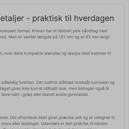
aljer - praktisk til hverdagen
t kompakt format. Kniven har et distinkt pink håndtag med
arhed. Med en samlet længde på 101 mm og et 63 mm langt
ren, hvor dens kompakte størrelse og skarpe blad kommer til
 pålidelig funktion. Det rustfrie stålblad modstår korrosion og
t giver ikke kun et stilfuldt look, men bidrager også til
e blive tabt i græs eller blandt andre genstande.
oner. Det afrundede blad giver præcise snit og er velegnet til
ore eller ledninger. Udendørs er den praktisk til mindre