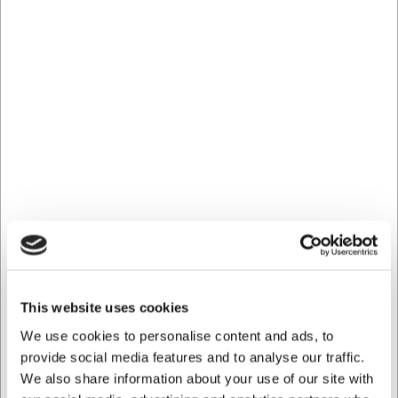
Marmor
Rød
Sort
Køb nu
Gem
Ca. 18 på lager
Levering: 2-3 dage
-
Levering
Lager status
Online & Butik Brøndby
Ca. 14 på lager
Butik Kødbyen
Ca. 4 på lager
Mere information
Fri fragt - GLS pakkeshop over 499.- Maks 16 kg.
This website uses cookies
Returret 365 dage*
We use cookies to personalise content and ads, to
Hurtig levering fra eget lager
Køb online - byt nemt i butik
provide social media features and to analyse our traffic.
100% sikker nethandel
We also share information about your use of our site with
Hjælp og support +45 33 24 11 22