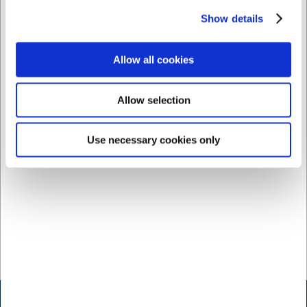
robuste konstruktion er det også velegnet til
Show details
opvaskemaskine, hvilket gør det både praktisk og
nemt at rengøre i en travl hverdag.
Allow all cookies
Fremstillet i Frankrig
Duralex-glas bliver produceret i La Chapelle-Saint-
Mesmin i Frankrig, hvor Duralex siden 1939 har
Allow selection
forfinet teknikken bag hærdet glas. Glasset bliver
opvarmet til 600 grader og nedkølet lynhurtigt – en
lignende metode som den, der anvendes ved
Use necessary cookies only
hærdning af stål – hvilket skaber en betydelig
modstandsdygtighed og sikkerhed ved brug.
Duralex - udforsk glas af robust kvalitet her