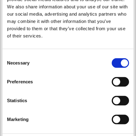
100% sikker nethandel
Hjælp og support +45 33 24 11 22
We also share information about your use of our site with
our social media, advertising and analytics partners who
may combine it with other information that you’ve
Information
Specifikationer
Dokumenter
provided to them or that they’ve collected from your use
of their services.
Duralex Picardie glas - flere
varianter
Consent
Necessary
Selection
Duralex Picardie er et tidløst og robust drikkeglas, kendt
og elsket for sit ikoniske design og sin nævneværdige
Jeg ønsker at handle som
Preferences
holdbarhed. Glasset er fremstillet i hærdet glas, hvilket gør
det op til 2,5 gange stærkere end almindelige glas – en
ideel løsning til caféer, restauranter, kantiner og andre
Privat
Erhverv
Statistics
steder med intensiv brug.
Designet til daglig brug – og til at holde
Marketing
Glasset tåler slag, stød og store temperaturudsving
uden at miste sin form eller styrke. Takket være sin