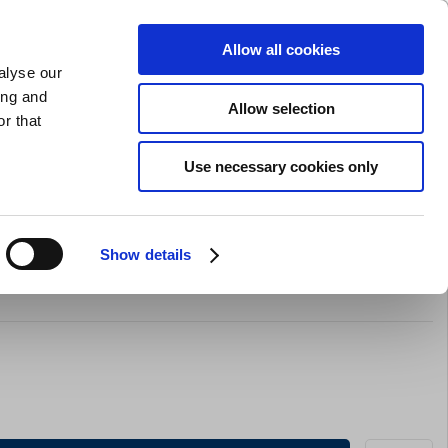
GAVEKORT
INSPIRATION
PRIVAT
ERHVERV
Allow all cookies
alyse our
Indkøbskurv (0)
Gratis levering ved DKK 499
LOG IND
ing and
Allow selection
r that
il servering
Barudstyr
Tilbud
Brands
Slibning
Use necessary cookies only
Show details
højer til glas 49 rum