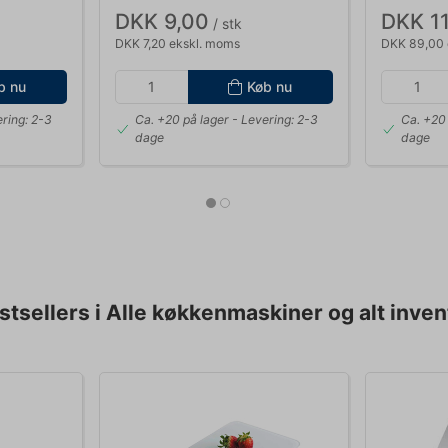
DKK 9,00
DKK 11
/ stk
DKK 7,20 ekskl. moms
DKK 89,00 
b nu
Køb nu
ring: 2-3
Ca. +20 på lager
- Levering: 2-3
Ca. +20 
dage
dage
stsellers i Alle køkkenmaskiner og alt inven