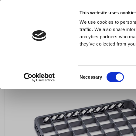
KLUB LARSEN TILMELDING
NY ERHVERVSKUNDE
This website uses cookie
We use cookies to personal
- Køkkenudstyr til professionelle og entus
traffic. We also share info
analytics partners who may
they’ve collected from your
Knive & Strygestål
Bageudstyr
Køkkenredskaber
Du er her:
Forside
Køkkenmaskiner og inventar
Alle køkkenmaskine
Consent
Necessary
Selection