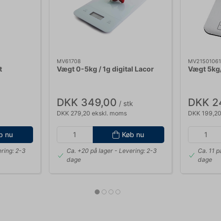
MV61708
MV21501061
t
Vægt 0-5kg / 1g digital Lacor
Vægt 5kg/
DKK 349,00
DKK 2
/ stk
DKK 279,20 ekskl. moms
DKK 199,20
b nu
Køb nu
ring: 2-3
Ca. +20 på lager
- Levering: 2-3
Ca. 11 p
dage
dage