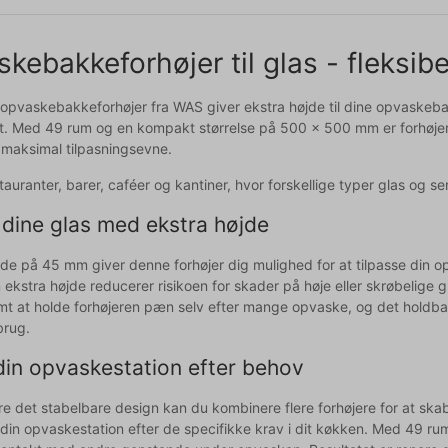
kebakkeforhøjer til glas - fleksib
opvaskebakkeforhøjer fra WAS giver ekstra højde til dine opvaskebak
vt. Med 49 rum og en kompakt størrelse på 500 x 500 mm er forhøjeren
r maksimal tilpasningsevne.
estauranter, barer, caféer og kantiner, hvor forskellige typer glas og 
 dine glas med ekstra højde
de på 45 mm giver denne forhøjer dig mulighed for at tilpasse din op
ekstra højde reducerer risikoen for skader på høje eller skrøbelige gl
mt at holde forhøjeren pæn selv efter mange opvaske, og det holdba
brug.
din opvaskestation efter behov
 det stabelbare design kan du kombinere flere forhøjere for at skabe
 din opvaskestation efter de specifikke krav i dit køkken. Med 49 rum