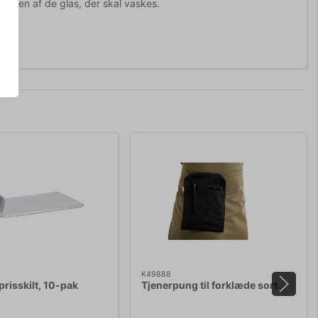
højden af de glas, der skal vaskes.
K49888
 prisskilt, 10-pak
Tjenerpung til forklæde sort