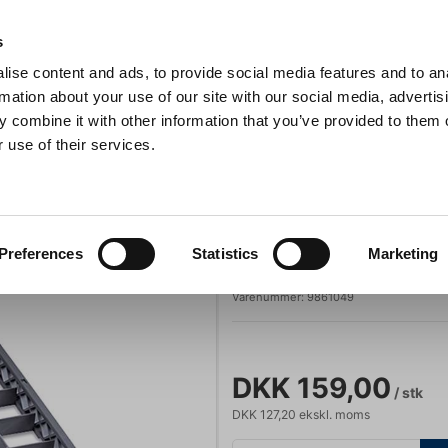
Anmeldelser
s
ise content and ads, to provide social media features and to an
iaster
Søg
rmation about your use of our site with our social media, advertis
 combine it with other information that you’ve provided to them o
 use of their services.
Gryder & Pander
Grill
Køkkenmaskiner
Kokketøj
T
Opvaskebakkeforhøjer til glas 49 rum
r og alt inventar
WAS
Preferences
Statistics
Marketing
Opvaskebakkefor
Varenummer:
9861049
DKK 159,00
/ stk
DKK 127,20 ekskl. moms