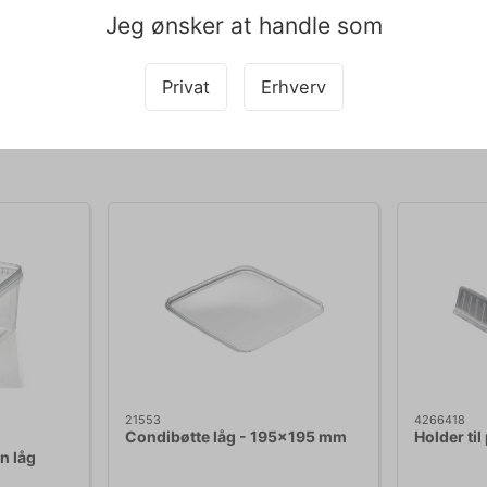
 en fast grænse, men vi anbefaler at vurdere stabiliteten baseret på 
Jeg ønsker at handle som
pet med teksten og derfor tages der forbehold for fejl.
Privat
Erhverv
Købt sammen med
21553
4266418
Condibøtte låg - 195x195 mm
Holder til
n låg