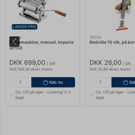
LARSEN PRIS
690002
751733
Pastamaskine, manuel, Imperia
Kødnåle 10 stk. på kor
SP150
DKK 699,00
DKK 26,00
/ stk
/ pk.
DKK 559,20 ekskl. moms
DKK 20,80 ekskl. moms
Køb nu
Kø
Ca. +20 på lager
- Levering: 2-3
Ca. +20 på lager
- Leve
dage
dage