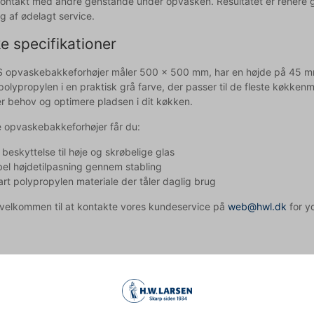
ontakt med andre genstande under opvasken. Resultatet er renere gla
ing af ødelagt service.
e specifikationer
opvaskebakkeforhøjer måler 500 x 500 mm, har en højde på 45 mm og
polypropylen i en praktisk grå farve, der passer til de fleste køkkenm
er behov og optimere pladsen i dit køkken.
opvaskebakkeforhøjer får du:
 beskyttelse til høje og skrøbelige glas
bel højdetilpasning gennem stabling
rt polypropylen materiale der tåler daglig brug
d velkommen til at kontakte vores kundeservice på
web@hwl.dk
for yd
 forhøjer bruges sammen med andre opvaskebakker?
eren har standardmål (500 x 500 mm) og kan bruges med de fleste 
e forhøjere kan stables oven på hinanden?