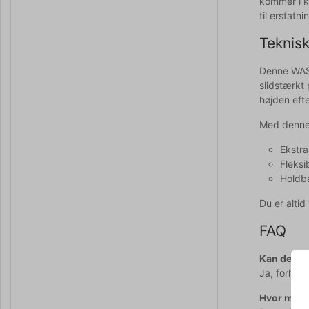
kommer i k
til erstatn
Teknisk
Denne WAS 
slidstærkt 
højden eft
Med denne 
Ekstra
Fleksi
Holdba
Du er alti
FAQ
Kan denne
Ja, forhøj
Hvor mang