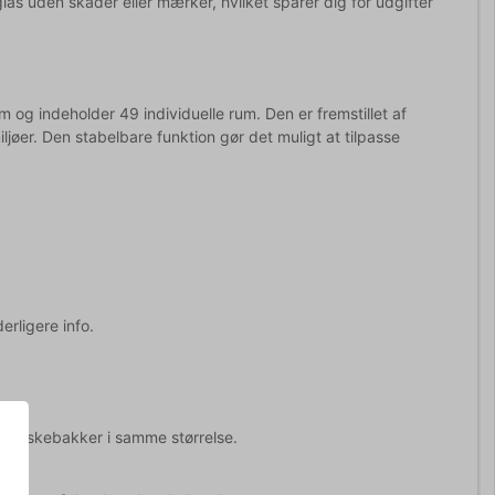
s uden skader eller mærker, hvilket sparer dig for udgifter
 indeholder 49 individuelle rum. Den er fremstillet af
iljøer. Den stabelbare funktion gør det muligt at tilpasse
erligere info.
opvaskebakker i samme størrelse.