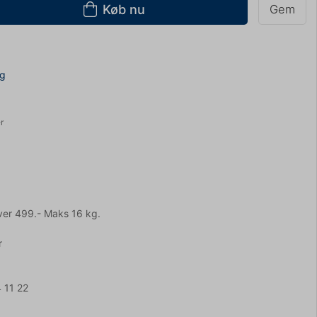
Køb nu
Gem
ng
r
ver 499.- Maks 16 kg.
r
 11 22