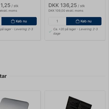
1,25
DKK 136,25
/ stk
/ stk
ekskl. moms
DKK 109,00 ekskl. moms
Køb nu
Køb nu
på lager
- Levering: 2-3
Ca. +20 på lager
- Levering: 2-3
dage
tar