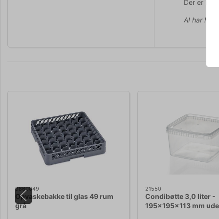
Der er ikke
AI har hjul
9860049
21550
Opvaskebakke til glas 49 rum
Condibøtte 3,0 liter -
grå
195x195x113 mm ude