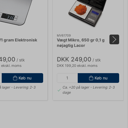
MV61709
1 gram Elektronisk
Vægt Mikro, 650 gr 0,1 g
nøjagtig Lacor
49,00
DKK 249,00
/ stk
/ stk
 ekskl. moms
DKK 199,20 ekskl. moms
Køb nu
Køb nu
å lager
- Levering: 2-3
Ca. +20 på lager
- Levering: 2-3
dage