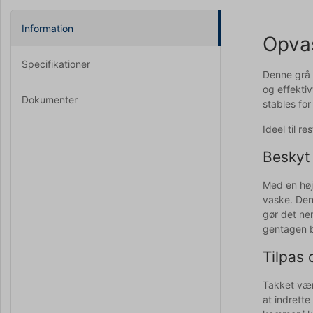
Information
Opvas
Specifikationer
Denne grå 
og effekti
Dokumenter
stables fo
Ideel til r
Beskyt
Med en høj
vaske. Den 
gør det ne
gentagen 
Tilpas 
Takket være
at indrette