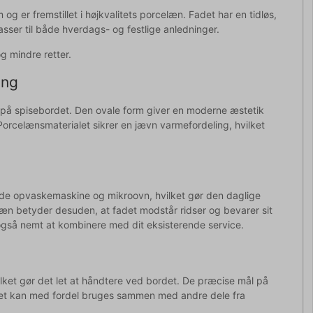
og er fremstillet i højkvalitets porcelæn. Fadet har en tidløs,
sser til både hverdags- og festlige anledninger.
og mindre retter.
ing
og på spisebordet. Den ovale form giver en moderne æstetik
. Porcelænsmaterialet sikrer en jævn varmefordeling, hvilket
både opvaskemaskine og mikroovn, hvilket gør den daglige
elæn betyder desuden, at fadet modstår ridser og bevarer sit
 også nemt at kombinere med dit eksisterende service.
vilket gør det let at håndtere ved bordet. De præcise mål på
et kan med fordel bruges sammen med andre dele fra