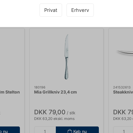
Købt sammen med
Privat
Erhverv
180196
241532613
lm Stelton
Mia Grillkniv 23,4 cm
Steakkniv,
DKK 79,00
DKK 7
k
/ stk
DKK 63,20 ekskl. moms
DKK 63,20 
b nu
Køb nu