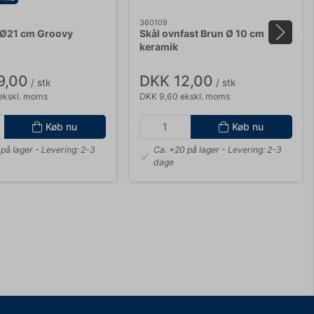
360109
 Ø21 cm Groovy
Skål ovnfast Brun Ø 10 cm
keramik
9,00
DKK 12,00
/ stk
/ stk
ekskl. moms
DKK 9,60 ekskl. moms
Køb nu
Køb nu
på lager
- Levering: 2-3
Ca. +20 på lager
- Levering: 2-3
dage