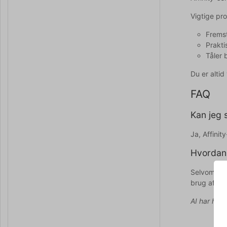
Vigtige pr
Fremst
Prakti
Tåler
Du er alti
FAQ
Kan jeg 
Ja, Affini
Hvordan 
Selvom fad
brug af sk
AI har hjul