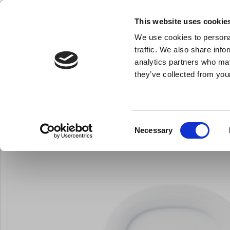
KLUB LARSEN TILMELDING
NY ERHVERVSKUNDE
This website uses cookie
We use cookies to personal
- Køkkenudstyr til professionelle og entus
traffic. We also share info
analytics partners who may
they’ve collected from your
Knive & Strygestål
Bageudstyr
Køkkenredskaber
Affinity Fad 
Du er her:
Forside
Til servering
Alt til servering
Consent
Necessary
LARSEN PRIS
Selection