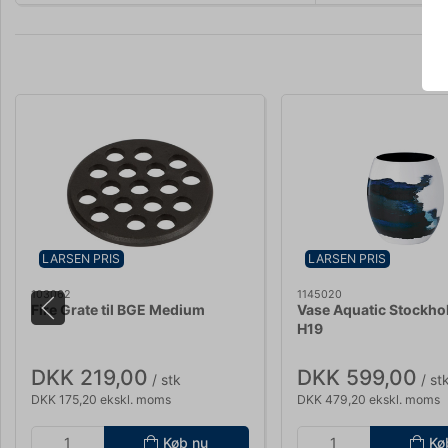
LARSEN PRIS
LARSEN PRIS
103062
1145020
Fire Grate til BGE Medium
Vase Aquatic Stockho
H19
DKK 219,00
DKK 599,00
/ stk
/ st
DKK 175,20 ekskl. moms
DKK 479,20 ekskl. moms
Køb nu
Kø