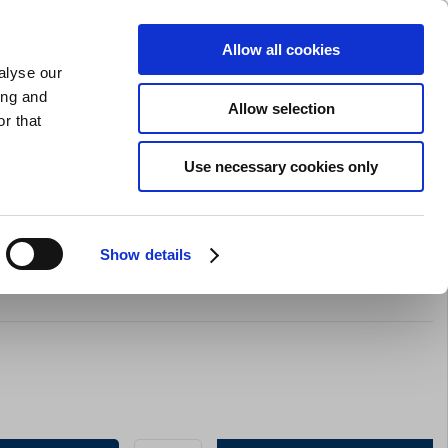
GAVEKORT
INSPIRATION
PRIVAT
ERHVERV
Allow all cookies
alyse our
Indkøbskurv (0)
Gratis levering ved DKK 499
LOG IND
ing and
Allow selection
r that
il servering
Barudstyr
Tilbud
Brands
Slibning
Use necessary cookies only
Show details
al 165 x 145 mm