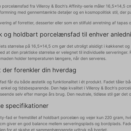
 porcelænsfad fra Villeroy & Boch's Affinity-serie måler 16,5x14,5 cm 
formning med gennemtænkte detaljer og en kosmopolitisk stil, der pa
ervering af forretter, desserter eller som en stilfuld anretning af tapas 
k og holdbart porcelænsfad til enhver anledn
adets størrelse på 16,5x14,5 cm gør det utroligt alsidigt i køkkenet 
d at den praktiske størrelse er velegnet til individuelle serveringer
 maden holder temperaturen længere, når den serveres.
t der forenkler din hverdag
fad får du både æstetik og funktionalitet i ét produkt. Fadet tåler 
 enkel og tidsbesparende. Den høje kvalitet i Villeroy & Boch's porc
eende selv efter mange års brug. Den neutrale, tidløse stil gør det
e specifikationer
ity-fad er fremstillet af holdbart porcelæn og vejer kun 220 gram, h
cm giver en god balance mellem serveringsplads og bordplads. Fad
erien for at skabe et sammenhængende udtryk på bordet.