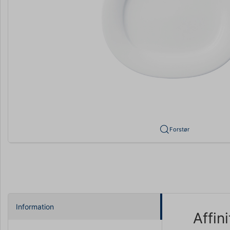
Forstør
Information
Affin