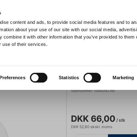
Anmeldelser
s
ise content and ads, to provide social media features and to an
iaster
Søg
rmation about your use of our site with our social media, advertis
 combine it with other information that you’ve provided to them o
 use of their services.
Gryder & Pander
Grill
Køkkenmaskiner
Kokketøj
T
oval 165 x 145 mm
Villeroy & Boch
Preferences
Statistics
Marketing
Affinity Fad ov
Varenummer:
VB40042740
DKK 66,00
/ stk
DKK 52,80 ekskl. moms