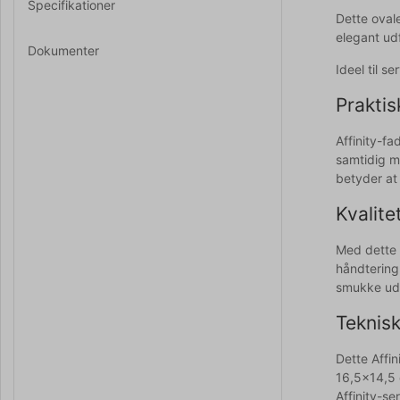
Specifikationer
Dette ovale
elegant ud
Dokumenter
Ideel til s
Praktis
Affinity-f
samtidig me
betyder at
Kvalite
Med dette 
håndtering
smukke uds
Teknisk
Dette Affin
16,5x14,5 
Affinity-s