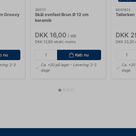
360111
8840822
cm Groovy
Skål ovnfast Brun Ø 12 cm
Tallerken
keramik
DKK 16,00
DKK 2
/ stk
DKK 12,80 ekskl. moms
DKK 23,20 
b nu
Køb nu
ring: 2-3
Ca. +20 på lager
- Levering: 2-3
Ca. +20 
dage
dage