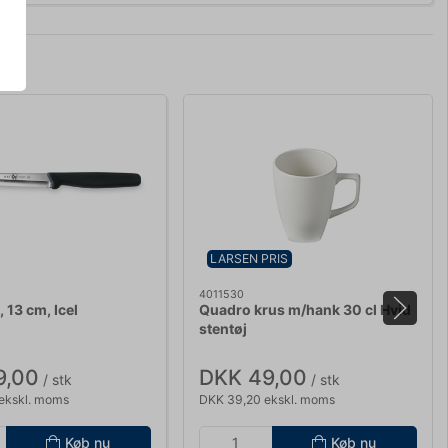
LARSEN PRIS
4011530
 13 cm, Icel
Quadro krus m/hank 30 cl Hvid
stentøj
9,00
DKK 49,00
/ stk
/ stk
ekskl. moms
DKK 39,20 ekskl. moms
Køb nu
Køb nu