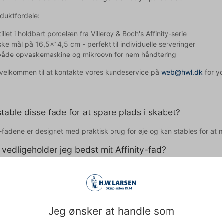
oduktfordele:
illet i holdbart porcelæn fra Villeroy & Boch's Affinity-serie
ske mål på 16,5x14,5 cm - perfekt til individuelle serveringer
 både opvaskemaskine og mikroovn for nem håndtering
d velkommen til at kontakte vores kundeservice på
web@hwl.dk
for yd
stable disse fade for at spare plads i skabet?
ty-fadene er designet med praktisk brug for øje og kan stables for a
vedligeholder jeg bedst mit Affinity-fad?
et tåler opvaskemaskine, anbefales håndvask med mild sæbe for at
rappe rengøringsmidler og stålsvampe.
pet med teksten og derfor tages der forbehold for fejl.
Jeg ønsker at handle som