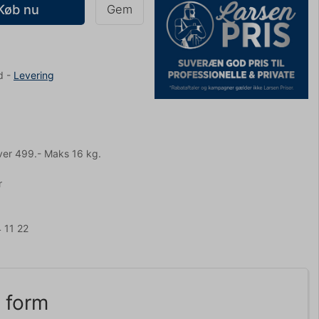
Køb nu
Gem
d
-
Levering
ver 499.- Maks 16 kg.
r
 11 22
 form