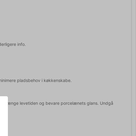
erligere info.
t minimere pladsbehov i køkkenskabe.
 forlænge levetiden og bevare porcelænets glans. Undgå