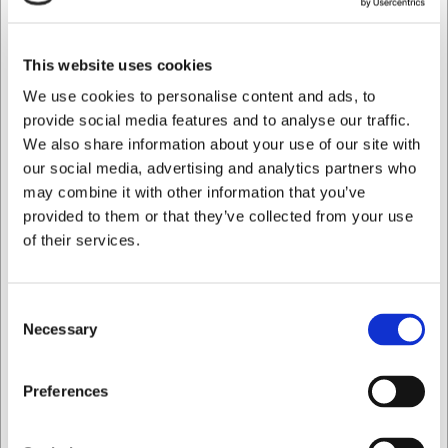
funktionalitet. Det rustfrie 18/10 stål kombinerer styrke
med modstandsdygtighed over for pletter og misfarvning.
This website uses cookies
Vigtige produktfordele:
We use cookies to personalise content and ads, to
Fremstillet i holdbart 18/10 rustfrit stål, der bevarer sit
provide social media features and to analyse our traffic.
udseende år efter år
We also share information about your use of our site with
Tidløst design der passer til både hverdags- og
our social media, advertising and analytics partners who
festlige anledninger
may combine it with other information that you’ve
Tåler opvaskemaskine for nem vedligeholdelse
provided to them or that they’ve collected from your use
Du er altid velkommen til at kontakte vores kundeservice
of their services.
på
web@hwl.dk
for yderligere info.
Ofte stillede spørgsmål
Consent
Necessary
Kan jeg købe flere dele af Coupole-serien for
Selection
at komplettere mit bestik?
Jeg ønsker at handle som
Preferences
Ja, Coupole er en komplet serie fra Villeroy & Boch. Du kan
finde hele sortimentet på vores hjemmeside ved at søge
på "Coupole" eller besøge Villeroy & Boch-sektionen.
Privat
Erhverv