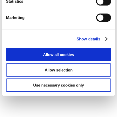
Statistics
Hvordan vedligeholder jeg bedst mit Coupole-
bestik?
Marketing
Bestikket tåler opvaskemaskine, men for at bevare den
flotte finish længst muligt anbefales det at tørre bestikket
af efter vask og undgå længere tids kontakt med
Show details
saltholdige eller sure fødevarer.
AI har hjulpet med teksten og derfor tages der forbehold
Allow all cookies
for fejl.
Allow selection
Købt sammen med
Use necessary cookies only