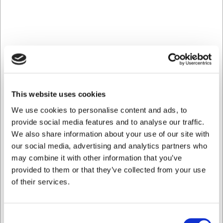
korrosion og misfarvning. Dette kvalitetsmateriale sikrer, at
skeen bevarer sin smukke finish og funktionalitet selv efter
mange års brug. Den tåler opvaskemaskine, hvilket gør
rengøringen enkel og tidsbesparende i en travl hverdag.
Perfekt balance mellem form og
funktion
Med sine rene linjer og tidløse design passer Coupole
This website uses cookies
suppeskeen sømløst ind i ethvert borddækningstema. Den
We use cookies to personalise content and ads, to
gennemtænkte længde på 176 mm sikrer god balance i
provide social media features and to analyse our traffic.
hånden, mens den lette vægt på 40 gram gør den
We also share information about your use of our site with
behagelig at bruge gennem hele måltidet. Skeen er
designet til at fungere harmonisk med andre dele af
our social media, advertising and analytics partners who
Coupole-serien, hvilket giver et sammenhængende og
may combine it with other information that you’ve
stilfuldt udtryk på bordet.
provided to them or that they’ve collected from your use
of their services.
Tekniske specifikationer
Denne suppeske fra Villeroy & Boch har en længde på 176
Consent
mm og vejer kun 40 gram, hvilket gør den let at håndtere.