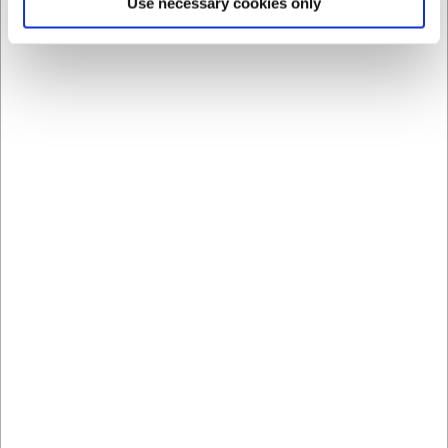
Use necessary cookies only
Hvordan vedligeholder jeg bedst min Coupole
suppeske?
Skeen tåler opvaskemaskine, men for at bevare den flotte
finish længst muligt, kan det anbefales at skylle den
hurtigt efter brug, især efter kontakt med salte eller sure
fødevarer.
AI har hjulpet med teksten og derfor tages der forbehold
for fejl.
Bestsellers i Alt til servering