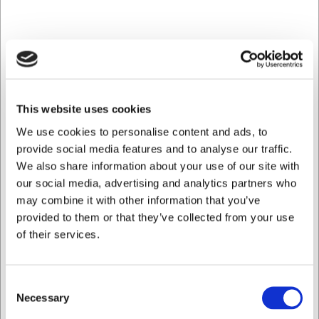
ethvert service, hvad enten det er til privat brug eller i
professionelle miljøer.
Kvalitet der holder
Villeroy & Boch er kendt for deres kompromisløse kvalitet,
og Crafted-serien er ingen undtagelse. Mælkekanden er
This website uses cookies
udviklet til at modstå daglig brug i både private hjem og i
hotel- og cateringbranchen. Den reaktive glasur skaber
We use cookies to personalise content and ads, to
ikke blot et smukt udseende, men bidrager også til en
provide social media features and to analyse our traffic.
slidstærk overflade, der bevarer sit udtryk selv efter
We also share information about your use of our site with
hyppig brug og vask.
our social media, advertising and analytics partners who
Væsentlige produktdetaljer:
may combine it with other information that you’ve
provided to them or that they’ve collected from your use
Fremstillet af premium porcelæn med reaktiv glasur i
of their services.
Breeze-farvetoner
Kapacitet på 270 ml - perfekt til servering af mælk,
fløde eller sauce
Tåler både opvaskemaskine og mikroovn for praktisk
Consent
hverdagsbrug
Necessary
Selection