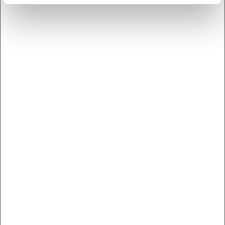
Købt sammen med
LARSEN PRIS
LARSEN PRIS
15662
1605030
RAW Coaster læder
RAW Colour Krus
Brun 6 stk
u/hank 30 cl Blå
DKK 59,00
DKK 79,00
/ stk
/ stk
DKK 47,20 ekskl. moms
DKK 63,20 ekskl. moms
Køb nu
Køb nu
Ca. 10 på lager
- Levering:
Ca. 4 på lager
- Levering:
2-3 dage
2-3 dage