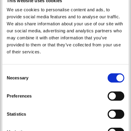
This website uses cookies
smagsserveringer. For at bevare kobberets smukke finish
We use cookies to personalise content and ads, to
anbefales håndvask – produktet tåler ikke
provide social media features and to analyse our traffic.
opvaskemaskine.
We also share information about your use of our site with
Fordele ved WAS Kasserolle Mini:
our social media, advertising and analytics partners who
may combine it with other information that you’ve
Elegant kobber/sort design til stilfuld servering
provided to them or that they’ve collected from your use
Kompakt størrelse til individuelle portioner
Professionelt udtryk, der løfter præsentationen
of their services.
Du er altid velkommen til at kontakte vores kundeservice
på
web@hwl.dk
for yderligere info.
Consent
Necessary
FAQ
Selection
Kan kasserollen bruges direkte på komfuret?
Jeg ønsker at handle som
Preferences
Nej. Denne mini-kasserolle er kun designet til servering og
må ikke anvendes på komfur, ovn, grill, induktion eller
andre varmekilder.
Privat
Erhverv
Statistics
Hvordan vedligeholder jeg bedst kobberoverfladen?
Vask kasserollen i hånden med mildt opvaskemiddel og tør