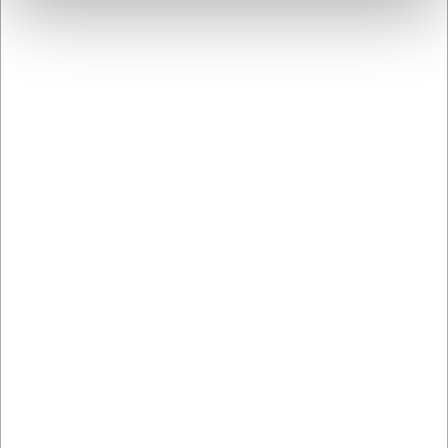
skadelige stoffer som bly eller cadmium.
AI har hjulpet med teksten og derfor tages der forbehold
for fejl.
Bestsellers i Alt til servering
LARSEN PRIS
LARSEN PRIS
8840626
8840722
Tallerken Ø26,5 cm
Tallerken dyb Ø22,5 cm
Groovy
Groovy