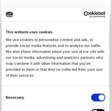
og holder sig pænt selv efter mange års brug. Tallerkenen
tåler både opvaskemaskine og mikroovn, hvilket gør den
praktisk i en travl hverdag, hvor tid og komfort er
afgørende faktorer.
Tidløst design der løfter
This website uses cookies
måltidsoplevelsen
We use cookies to personalise content and ads, to
provide social media features and to analyse our traffic.
Med sin kvadratiske form på 31x31 cm skaber tallerkenen
en moderne ramme om dine retter. De rene linjer og den
We also share information about your use of our site with
hvide farve fremhæver maden og giver et professionelt
our social media, advertising and analytics partners who
udtryk til borddækningen. Designet passer perfekt ind i
may combine it with other information that you’ve
både klassiske og moderne indretninger, hvilket gør den til
provided to them or that they’ve collected from your use
et alsidigt valg der kan bruges i mange år fremover.
of their services.
Del af en komplet serie
Modern Grace tallerkenen er en del af en gennemtænkt
Consent
serie fra Villeroy & Boch, hvor du kan sammensætte et
Necessary
Selection
komplet stel. Seriens karakteristiske blanding af
geometriske former og bløde kurver går igen i alle