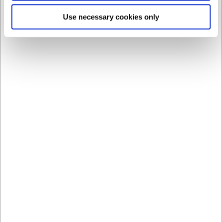
varenummer VB45101300 fra Villeroy & Boch's Modern
Use necessary cookies only
Grace-serie, men kan også bruges med andre kopper af
tilsvarende størrelse.
Hvordan vedligeholder jeg bedst min Modern Grace
underkop?
Underkoppen kan vaskes i opvaskemaskine, hvilket gør
den nem at vedligeholde. For at bevare det eksklusive
udtryk længst muligt, kan du overveje at håndvaske den
med mild sæbe og undgå skrappe rengøringsmidler.
AI har hjulpet med teksten og derfor tages der forbehold
for fejl.
Bestsellers i Alt til servering