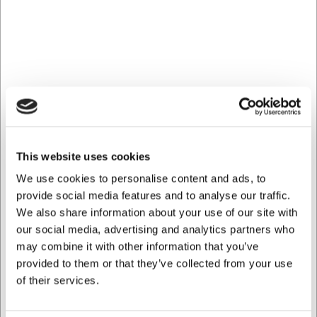
Modern Grace-seriens geometriske former og rene linjer
skaber et sofistikeret udtryk, der passer perfekt ind i
moderne indretning. Underkoppen er designet med
inspiration fra 1930'erne og 1950'ernes møbelstil, hvor
diskrete, flydende kvadrater og cirkler skaber en
harmonisk balance. Den højglanspolerede overflade giver
porcelænet et eksklusivt udtryk, der løfter enhver
servering.
Holdbarhed til daglig brug
This website uses cookies
We use cookies to personalise content and ads, to
Præmiumsporcelænet sikrer, at underkoppen holder sig
provide social media features and to analyse our traffic.
flot selv ved daglig brug. Den tåler både opvaskemaskine
We also share information about your use of our site with
og mikroovn, hvilket gør den yderst praktisk i travle
our social media, advertising and analytics partners who
miljøer. Med en vægt på 210 gram har underkoppen en
god stabilitet, der minimerer risikoen for spild. Den er
may combine it with other information that you’ve
specifikt designet til at passe til varenummer
provided to them or that they’ve collected from your use
VB45101300, hvilket sikrer et perfekt match til din Modern
of their services.
Grace kop.