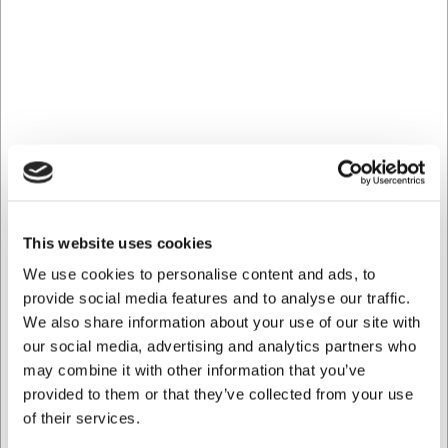
Praktisk kvalitet i hverdagen
Premium porcelænet sikrer ikke kun et elegant udseende,
men også holdbarhed i daglig brug. Tallerkenen tåler
opvaskemaskine, hvilket sparer dig for tid ved rengøring.
Mikroovnsbesstandigheden betyder, at du nemt kan
genopvarme mad direkte på tallerkenen. Dette gør
NewWave-tallerkenen til et praktisk valg for både hjemmet
og professionelle køkkener, hvor funktionalitet og æstetik
skal gå hånd i hånd.
This website uses cookies
Del af en komplet serie
We use cookies to personalise content and ads, to
NewWave-tallerkenen indgår i en større kollektion fra
provide social media features and to analyse our traffic.
Villeroy & Boch, hvor hvert element kan kombineres på
We also share information about your use of our site with
kryds og tværs. Dette giver dig mulighed for at opbygge
our social media, advertising and analytics partners who
et personligt stel, der passer til netop dine behov. Seriens
may combine it with other information that you’ve
matchende glas og det snoede NewWave-bestik
provided to them or that they’ve collected from your use
kompletterer udtrykket og skaber en harmonisk helhed
ved bordet.
of their services.