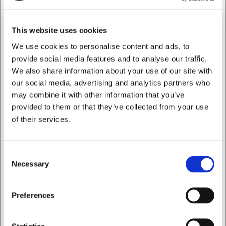
holdbarhed, samtidig med at det bevarer en elegant
fremtoning. Underkoppen kan anvendes i mikroovn og
rengøres i opvaskemaskine for nem vedligeholdelse.
This website uses cookies
Produktets vigtigste fordele:
We use cookies to personalise content and ads, to
provide social media features and to analyse our traffic.
Fremstillet i premium porcelæn for holdbarhed og
We also share information about your use of our site with
elegant udtryk
our social media, advertising and analytics partners who
Tåler opvaskemaskine og mikroovn for praktisk
may combine it with other information that you’ve
anvendelse
Del af den designprisbelønnede NewWave-serie fra
provided to them or that they’ve collected from your use
Villeroy & Boch
of their services.
Du er altid velkommen til at kontakte vores kundeservice
på
web@hwl.dk
for yderligere info.
Consent
Ofte stillede spørgsmål
Necessary
Selection
Kan jeg bruge NewWave underkoppen sammen med
Jeg ønsker at handle som
Preferences
kopper fra andre serier?
Ja, selvom underkoppen er designet til at matche
NewWave-serien, fungerer den også fint med andre
Privat
Erhverv