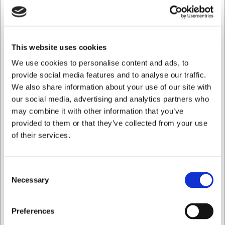
Tekniske specifikationer
Denne Oscar teske er fremstillet i førsteklasses 18/10
rustfrit stål, som er kendt for sin holdbarhed og
This website uses cookies
modstandsdygtighed. Med en længde på 144 mm og en
We use cookies to personalise content and ads, to
vægt på kun 20 gram er den perfekt balanceret til
provide social media features and to analyse our traffic.
komfortabel brug. Tesken kan vaskes i opvaskemaskine
We also share information about your use of our site with
uden at miste sin glans eller kvalitet, hvilket gør den til et
our social media, advertising and analytics partners who
praktisk valg for både private hjem og professionelle
køkkener.
may combine it with other information that you’ve
provided to them or that they’ve collected from your use
Fremhævede egenskaber: - Fremstillet i holdbart 18/10
of their services.
rustfrit stål der modstår pletter og misfarvning - Universelt
design der passer til ethvert servicestel - Tåler
opvaskemaskine for nem vedligeholdelse
Consent
Du er altid velkommen til at kontakte vores kundeservice
Necessary
Selection
på
web@hwl.dk
for yderligere info.
Ofte stillede spørgsmål
Jeg ønsker at handle som
Preferences