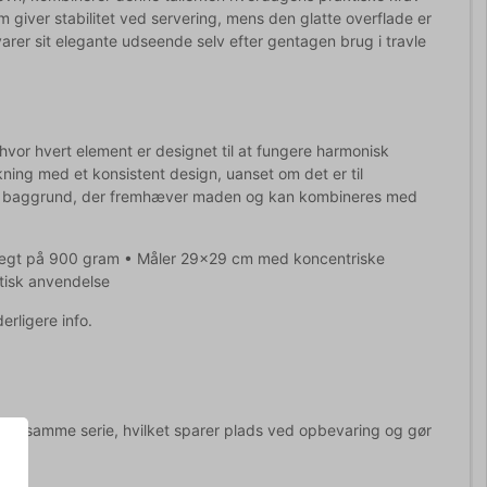
iver stabilitet ved servering, mens den glatte overflade er
varer sit elegante udseende selv efter gentagen brug i travle
hvor hvert element er designet til at fungere harmonisk
g med et konsistent design, uanset om det er til
tral baggrund, der fremhæver maden og kan kombineres med
n vægt på 900 gram • Måler 29x29 cm med koncentriske
tisk anvendelse
erligere info.
r fra samme serie, hvilket sparer plads ved opbevaring og gør