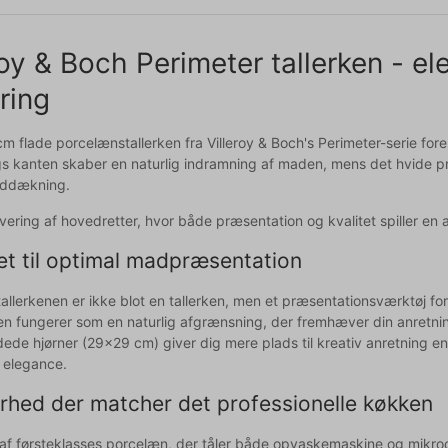
roy & Boch Perimeter tallerken - el
ring
 flade porcelænstallerken fra Villeroy & Boch's Perimeter-serie fore
gs kanten skaber en naturlig indramning af maden, mens det hvide p
rddækning.
ervering af hovedretter, hvor både præsentation og kvalitet spiller en 
et til optimal madpræsentation
allerkenen er ikke blot en tallerken, men et præsentationsværktøj for
en fungerer som en naturlig afgrænsning, der fremhæver din anretnin
ede hjørner (29x29 cm) giver dig mere plads til kreativ anretning end
k elegance.
rhed der matcher det professionelle køkken
t af førsteklasses porcelæn, der tåler både opvaskemaskine og mikr