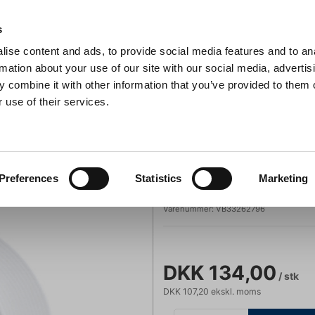
Anmeldelser
s
ise content and ads, to provide social media features and to an
iaster
Søg
rmation about your use of our site with our social media, advertis
 combine it with other information that you’ve provided to them o
 use of their services.
Gryder & Pander
Grill
Køkkenmaskiner
Kokketøj
T
lerken flad 290/180
Villeroy & Boch
Preferences
Statistics
Marketing
Perimeter Talle
Varenummer:
VB33262796
DKK 134,00
/ stk
DKK 107,20 ekskl. moms