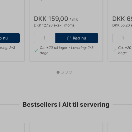
DKK 159,00
DKK 6
/ stk
DKK 127,20 ekskl. moms
DKK 55,20 
b nu
Køb nu
ring: 2-3
Ca. +20 på lager
- Levering: 2-3
Ca. +20 
dage
dage
Bestsellers i Alt til servering