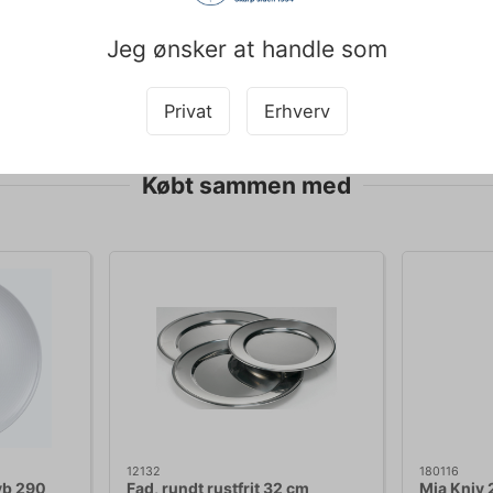
dligeholder jeg bedst min Perimeter-tallerken?
lerkenen tåler opvaskemaskine, anbefales det at bruge milde rengø
Jeg ønsker at handle som
ønster længst muligt.
pet med teksten og derfor tages der forbehold for fejl.
Privat
Erhverv
Købt sammen med
12132
180116
yb 290
Fad, rundt rustfrit 32 cm
Mia Kniv 