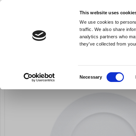
KLUB LARSEN TILMELDING
NY ERHVERVSKUNDE
This website uses cookie
We use cookies to personal
- Køkkenudstyr til professionelle og entus
traffic. We also share info
analytics partners who may
they’ve collected from your
Knive & Strygestål
Bageudstyr
Køkkenredskaber
Perimeter Tal
Du er her:
Forside
Til servering
Alt til servering
Consent
Necessary
LARSEN PRIS
Selection