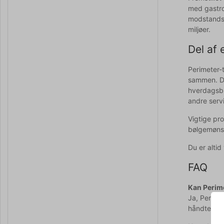
med gastro
modstandsdy
miljøer.
Del af 
Perimeter-
sammen. De
hverdagsbr
andre serv
Vigtige pr
bølgemønst
Du er alti
FAQ
Kan Perime
Ja, Perime
håndteringe