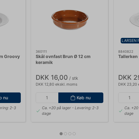
LARSEN 
360111
8840822
cm Groovy
Skål ovnfast Brun Ø 12 cm
Tallerken
keramik
DKK 16,00
DKK 2
/ stk
DKK 12,80 ekskl. moms
DKK 23,20 
b nu
Køb nu
ring: 2-3
Ca. +20 på lager
- Levering: 2-3
Ca. +20 
dage
dage