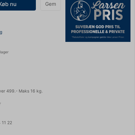
Køb nu
Gem
ng
lager
ver 499.- Maks 16 kg.
r
 11 22