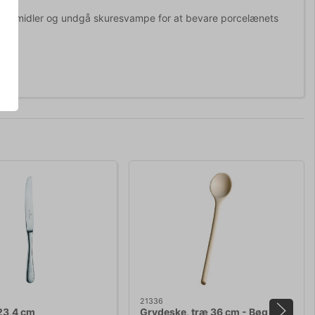
ringsmidler og undgå skuresvampe for at bevare porcelænets
21336
23,4 cm
Grydeske, træ 36 cm - Bøg