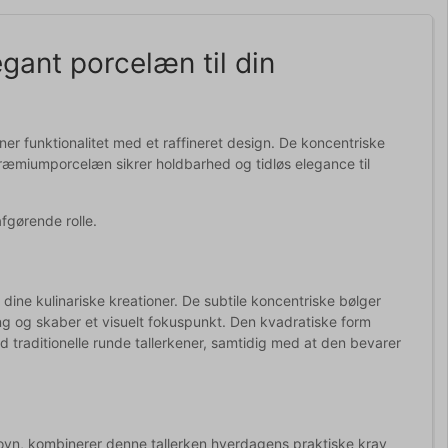
egant porcelæn til din
ner funktionalitet med et raffineret design. De koncentriske
ræmiumporcelæn sikrer holdbarhed og tidløs elegance til
afgørende rolle.
 dine kulinariske kreationer. De subtile koncentriske bølger
g og skaber et visuelt fokuspunkt. Den kvadratiske form
 traditionelle runde tallerkener, samtidig med at den bevarer
oovn, kombinerer denne tallerken hverdagens praktiske krav