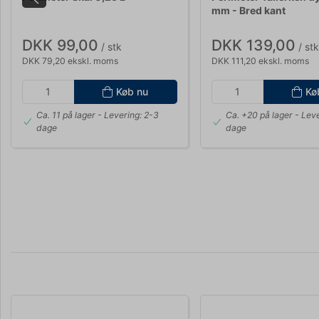
mm - Bred kant
DKK 99,00
DKK 139,00
/ stk
/ stk
DKK 79,20 ekskl. moms
DKK 111,20 ekskl. moms
Køb nu
Kø
Ca. 11 på lager
- Levering: 2-3
Ca. +20 på lager
- Leve
dage
dage