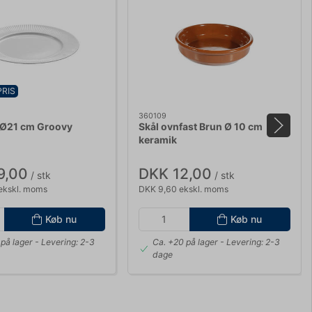
PRIS
360109
 Ø21 cm Groovy
Skål ovnfast Brun Ø 10 cm
keramik
9,00
DKK 12,00
/ stk
/ stk
ekskl. moms
DKK 9,60 ekskl. moms
Køb nu
Køb nu
på lager
- Levering: 2-3
Ca. +20 på lager
- Levering: 2-3
dage