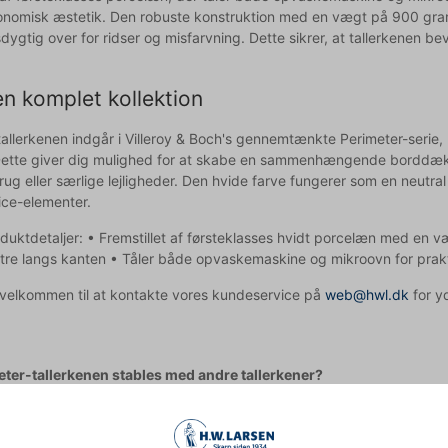
nomisk æstetik. Den robuste konstruktion med en vægt på 900 gram g
gtig over for ridser og misfarvning. Dette sikrer, at tallerkenen be
en komplet kollektion
tallerkenen indgår i Villeroy & Boch's gennemtænkte Perimeter-serie, 
tte giver dig mulighed for at skabe en sammenhængende borddæknin
ug eller særlige lejligheder. Den hvide farve fungerer som en neu
ice-elementer.
oduktdetaljer: • Fremstillet af førsteklasses hvidt porcelæn med e
re langs kanten • Tåler både opvaskemaskine og mikroovn for prak
d velkommen til at kontakte vores kundeservice på
web@hwl.dk
for yd
ter-tallerkenen stables med andre tallerkener?
ter-tallerkenen er designet til at kunne stables med andre tallerkene
n lettere i professionelle køkkener.