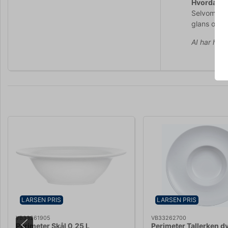
Hvordan ve
Selvom tal
glans og m
AI har hjul
LARSEN PRIS
LARSEN PRIS
VB33261905
VB33262700
Perimeter Skål 0,25 L
Perimeter Tallerken d