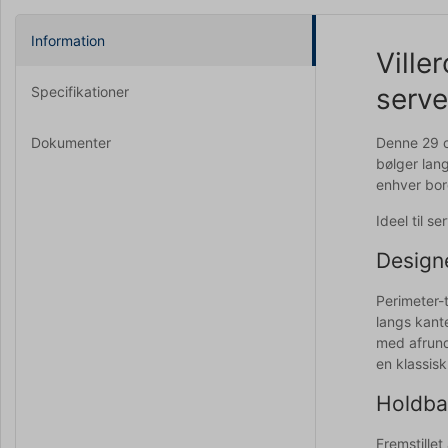
Information
Ville
serve
Specifikationer
Dokumenter
Denne 29 cm
bølger lan
enhver bo
Ideel til s
Design
Perimeter-t
langs kant
med afrund
en klassis
Holdba
Fremstille