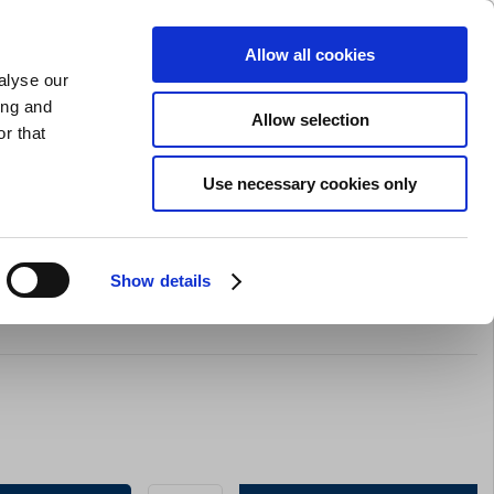
GAVEKORT
INSPIRATION
PRIVAT
ERHVERV
Allow all cookies
alyse our
Indkøbskurv (0)
Gratis levering ved DKK 499
LOG IND
ing and
Allow selection
r that
il servering
Barudstyr
Tilbud
Brands
Slibning
Use necessary cookies only
Show details
rken flad 290/180