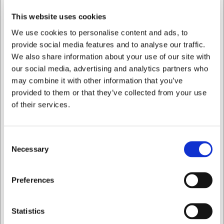
opvaskemaskine uden at miste sin glans eller kvalitet.
This website uses cookies
Vigtige fordele ved Septfontaines dyb tallerken:
We use cookies to personalise content and ads, to
provide social media features and to analyse our traffic.
Fremstillet af holdbart porcelæn, der bevarer sin
We also share information about your use of our site with
skønhed gennem mange års brug
Tåler opvaskemaskine for nem vedligeholdelse i
our social media, advertising and analytics partners who
hverdagen
may combine it with other information that you’ve
Klassisk design der passer til både formelle middage
provided to them or that they’ve collected from your use
og daglig brug
of their services.
Du er altid velkommen til at kontakte vores kundeservice
på
web@hwl.dk
for yderligere info.
Consent
Ofte stillede spørgsmål
Necessary
Selection
Kan Septfontaines-tallerkenen bruges i mikroovnen?
Jeg ønsker at handle som
Ja, tallerkenen kan bruges i mikroovn, men vi anbefaler at
Preferences
undgå hurtige temperaturskift, da det kan påvirke
porcelænets holdbarhed over tid.
Privat
Erhverv
Statistics
Hvordan matcher jeg denne tallerken med andre dele af