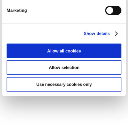
Septfontaines-serien?
Denne tallerken er en del af Villeroy & Boch's komplette
Marketing
Chateau Septfontaines-kollektion, hvor du kan finde
matchende flade tallerkener, skåle og serveringsfade for
et komplet og harmonisk borddækning.
Show details
AI har hjulpet med teksten og derfor tages der forbehold
for fejl.
Allow all cookies
Købt sammen med
Allow selection
Use necessary cookies only
LARSEN PRIS
LARSEN PRIS
VB46612600
VB46612650