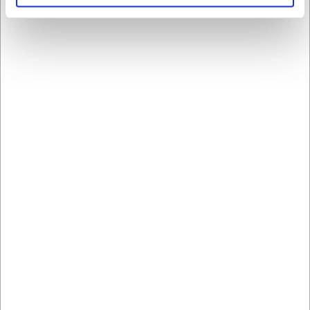
eksisterende Villeroy & Boch stel?
Som en del af Universal-serien er tekanden specifikt
designet til at harmonere med alle Villeroy & Boch's
Premium Porcelænsserier, så den vil passe perfekt
sammen med dit eksisterende stel.
AI har hjulpet med teksten og derfor tages der forbehold
for fejl.
Bestsellers i Alt til servering
LARSEN PRIS
LARSEN PRIS