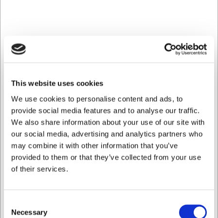
krydderurter tilbage, så du får en klar te uden grums i
koppen. Låget holder på varmen og sikrer optimal
trækketid, så teen udvikler sin fulde smag. Med en
kapacitet på 45 cl kan du servere flere kopper fra samme
brygning, hvilket sparer tid og energi i en travl hverdag.
Holdbart porcelæn til hverdagsbrug
This website uses cookies
Tekanden er fremstillet af slidstærk porcelæn, der er
designet til at holde år efter år uden at miste sin skønhed.
We use cookies to personalise content and ads, to
Den tåler både opvaskemaskine og mikroovn, hvilket gør
provide social media features and to analyse our traffic.
den utroligt nem at vedligeholde og bruge i det daglige.
We also share information about your use of our site with
Den moderate vægt på 400 gram gør kanden behagelig
our social media, advertising and analytics partners who
at håndtere, selv når den er fyldt med varm te.
may combine it with other information that you’ve
Fleksibel tilføjelse til din eksisterende
provided to them or that they’ve collected from your use
of their services.
service
Som en del af Universal-serien er denne tekande designet
til at komplimentere alle Villeroy & Boch's Premium
Consent
Porcelænsserier. Dette giver dig frihed til at kombinere
Necessary
Selection