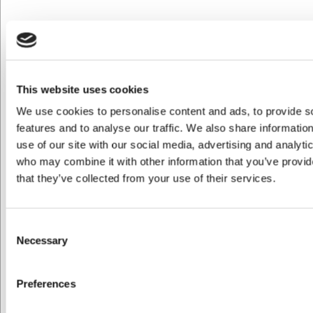
DKK 47,20 ekskl. moms
DKK 24,00 ekskl. moms
Køb nu
Køb nu
Bestillingsvare
- Levering:
Ca. +20 på lager
-
Forvent leveringstid
Levering: 2-3 dage
Sælges i pakker af 6 stk
This website uses cookies
We use cookies to personalise content and ads, to provide s
features and to analyse our traffic. We also share informatio
Spar 42%
use of our site with our social media, advertising and analyti
who may combine it with other information that you’ve provid
that they’ve collected from your use of their services.
Consent
61639103
58711
Termokande 1 liter sort
Salt og peberkværn i glas
Necessary
Selection
m sort låg
Før DKK 169,00
Preferences
DKK 289,00
DKK 98,75
/ stk
/ stk
Jeg ønsker at handle som
DKK 231,20 ekskl. moms
DKK 79,00 ekskl. moms