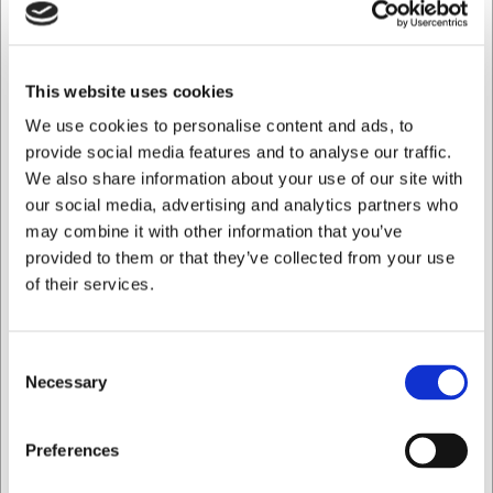
Mere information
This website uses cookies
Fri fragt - GLS pakkeshop over 499.- Maks 16 kg.
We use cookies to personalise content and ads, to
Returret 365 dage*
Hurtig levering fra eget lager
provide social media features and to analyse our traffic.
Køb online - byt nemt i butik
We also share information about your use of our site with
100% sikker nethandel
our social media, advertising and analytics partners who
Hjælp og support +45 33 24 11 22
may combine it with other information that you’ve
provided to them or that they’ve collected from your use
of their services.
Information
Specifikationer
Dokumenter
Consent
New Balance 515SR Arbejdssko
Necessary
Selection
Sort Dame
Jeg ønsker at handle som
Arbejdssko NB 515SR Sort Dame kombinerer den ikoniske
Preferences
New Balance-stil med moderne komfort og funktionalitet.