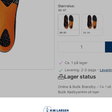
Størrelse:
35-37
35-37
38-39
Ca. 1 på lager
Levering: 2-3 dage
-
Leveri
Lager status
Online & Butik Brøndby
Ca. 1 på 
Butik Kødbyen
Ikke på lager
Mere information