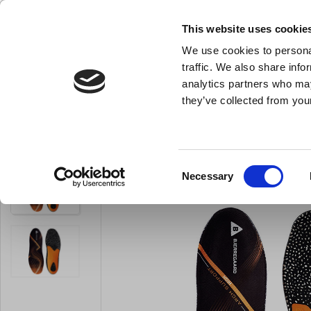
KLUB LARSEN TILMELDING
NY ERHVERVSKUNDE
This website uses cookie
We use cookies to personal
- Køkkenudstyr til professionelle og entus
traffic. We also share info
analytics partners who may
they’ve collected from your
Knive & Strygestål
Bageudstyr
Køkkenredskaber
Indlægssål Ortho Høj
Du er her:
Forside
Kokketøj & Sko
Sko
Consent
Necessary
OUTLET
Selection