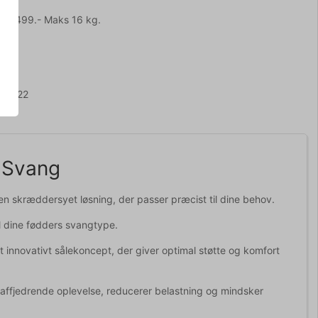
ver 499.- Maks 16 kg.
r
 11 22
j Svang
en skræddersyet løsning, der passer præcist til dine behov.
til dine fødders svangtype.
innovativt sålekoncept, der giver optimal støtte og komfort
affjedrende oplevelse, reducerer belastning og mindsker