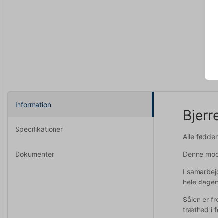
Information
Bjerr
Specifikationer
Alle fødde
Dokumenter
Denne model
I samarbej
hele dagen
Sålen er f
træthed i 