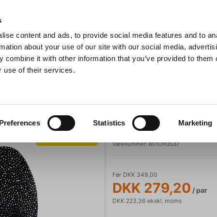
Anmeldelser
s
ise content and ads, to provide social media features and to an
iaster
Søg
rmation about your use of our site with our social media, advertis
 combine it with other information that you’ve provided to them o
 use of their services.
Gryder & Pander
Grill
Køkkenmaskiner
Kokketøj
T
 Svang
Bjerregaard
Preferences
Statistics
Marketing
Indlægssål Ort
Spar 20%
Varenummer:
801OH3537
Før DKK 349,00
DKK 279,20
/ par
DKK 223,36 ekskl. moms