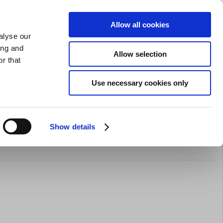
GAVEKORT
INSPIRATION
PRIVAT
ERHVERV
Allow all cookies
alyse our
Indkøbskurv (0)
Gratis levering ved DKK 499
LOG IND
ing and
Allow selection
r that
il servering
Barudstyr
Tilbud
Brands
Slibning
Use necessary cookies only
Show details
ho Høj Svang