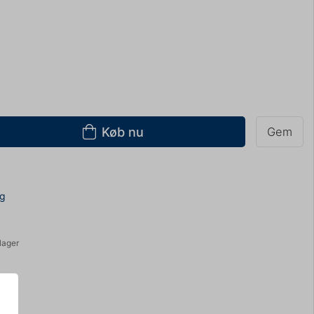
Køb nu
Gem
ng
lager