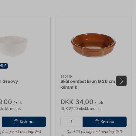
PRIS
360119
m Groovy
Skål ovnfast Brun Ø 20 cm
keramik
9,00
DKK 34,00
/ stk
/ stk
ekskl. moms
DKK 27,20 ekskl. moms
Køb nu
Køb nu
på lager
- Levering: 2-3
Ca. +20 på lager
- Levering: 2-3