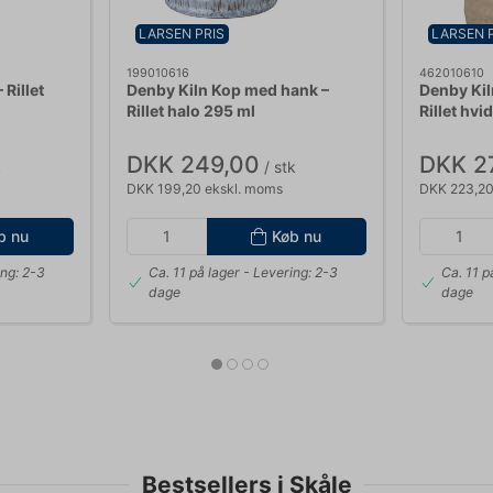
LARSEN PRIS
LARSEN 
199010616
462010610
Rillet
Denby Kiln Kop med hank –
Denby Kil
Rillet halo 295 ml
Rillet hvi
DKK 249,00
DKK 2
k
/ stk
DKK 199,20 ekskl. moms
DKK 223,20
b nu
Køb nu
ng: 2-3
Ca. 11 på lager
- Levering: 2-3
Ca. 11 p
dage
dage
Bestsellers i Skåle