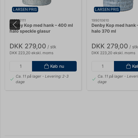
LARSEN PRIS
LARSEN PRIS
199010111
199010610
Denby Kop med hank – 400 ml
Denby Kop med hank – 
halo speckle glasur
halo 370 ml
DKK 279,00
DKK 279,00
/ stk
/ st
DKK 223,20 ekskl. moms
DKK 223,20 ekskl. moms
Køb nu
Kø
Ca. 11 på lager
- Levering: 2-3
Ca. 11 på lager
- Leveri
dage
dage