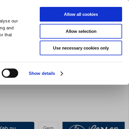
GAVEKORT
INSPIRATION
PRIVAT
ERHVERV
Allow all cookies
alyse our
Indkøbskurv (0)
Gratis levering ved DKK 499
LOG IND
ing and
Allow selection
r that
il servering
Barudstyr
Tilbud
Brands
Slibning
Use necessary cookies only
erals Skål Lyserød – Ø15,2 cm
Show details
Køb nu
Gem