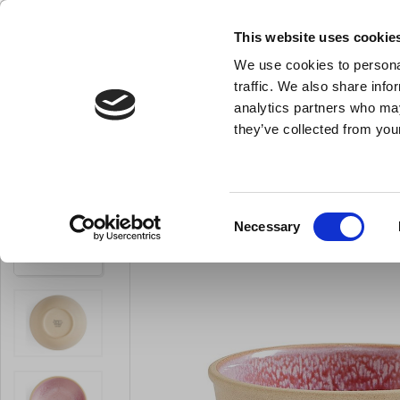
KLUB LARSEN TILMELDING
NY ERHVERVSKUNDE
This website uses cookie
We use cookies to personal
- Køkkenudstyr til professionelle og entus
traffic. We also share info
analytics partners who may
they’ve collected from your
Knive & Strygestål
Bageudstyr
Køkkenredskaber
Portmeirion Minerals S
Du er her:
Forside
Til servering
Skåle
Consent
Necessary
LARSEN PRIS
Selection