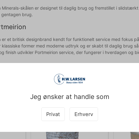
 Minerals-skålen er designet til daglig brug og fremstillet i slidstærk
il gentagen brug.
tmeirion
 er et britisk designbrand kendt for funktionelt service med fokus på
 klassiske former med moderne udtryk og er skabt til daglig brug såve
 og finish udvikler Portmeirion service, der fungerer i hverdagen og 
Købt sammen med
Jeg ønsker at handle som
Privat
Erhverv