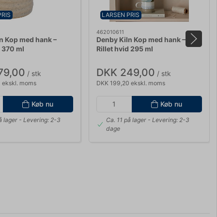
PRIS
LARSEN PRIS
462010611
n Kop med hank –
Denby Kiln Kop med hank –
d 370 ml
Rillet hvid 295 ml
79,00
DKK 249,00
/ stk
/ stk
 ekskl. moms
DKK 199,20 ekskl. moms
Køb nu
Køb nu
å lager
- Levering: 2-3
Ca. 11 på lager
- Levering: 2-3
dage