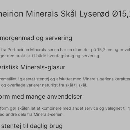
eirion Minerals Skål Lyserød Ø15,2 
il morgenmad og servering
 fra Portmeirion Minerals-serien har en diameter på 15,2 cm og er ve
 gør den praktisk til både hverdagsbrug og servering.
ristisk Minerals-glasur
remstillet i glaseret stentøj og afsluttet med Minerals-seriens karakte
og overflade varierer naturligt fra skål til skål.
form med mange anvendelser
form gør skålen let at kombinere med andet service og velegnet til 
 andre dele fra Minerals-serien.
stentøj til daglig brug