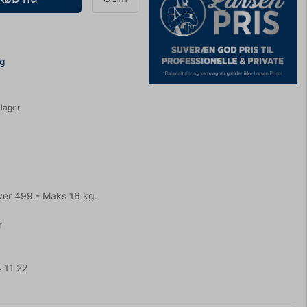
ng
 lager
ver 499.- Maks 16 kg.
r
 11 22