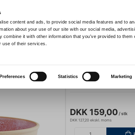
Anmeldelser
s
ise content and ads, to provide social media features and to an
iaster
Søg
rmation about your use of our site with our social media, advertis
 combine it with other information that you’ve provided to them o
 use of their services.
Gryder & Pander
Grill
Køkkenmaskiner
Kokketøj
T
kål Lyserød – Ø15,2 cm
Portmeirion Min
Preferences
Statistics
Marketing
Varenummer:
794394
DKK 159,00
/ stk
DKK 127,20 ekskl. moms