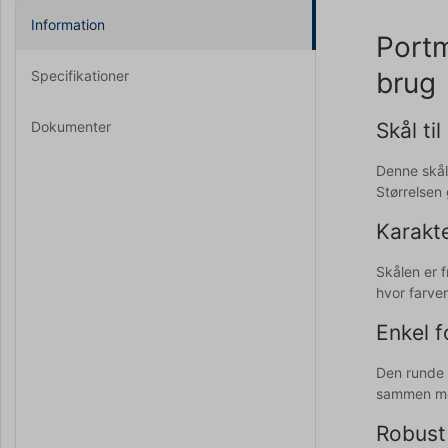
Information
Portm
brug
Specifikationer
Dokumenter
Skål t
Denne skål
Størrelsen
Karakte
Skålen er f
hvor farver 
Enkel 
Den runde 
sammen med
Robust 