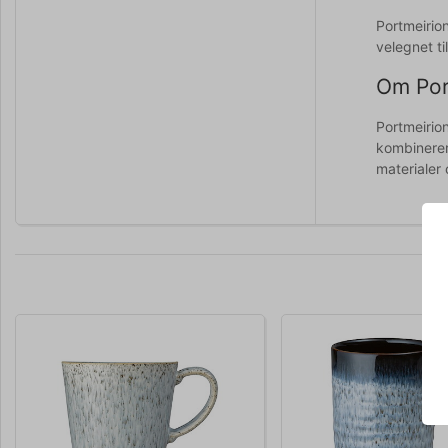
Portmeirion
velegnet t
Om Por
Portmeirion
kombinerer
materialer