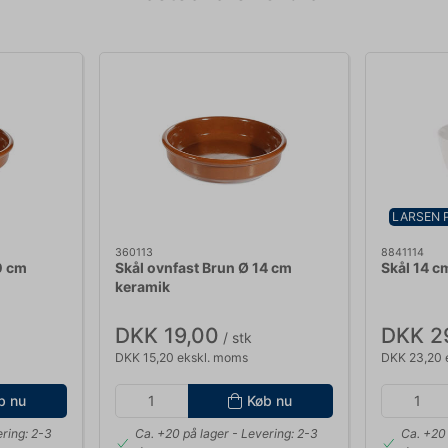
LARSEN 
360113
8841114
0 cm
Skål ovnfast Brun Ø 14 cm
Skål 14 c
keramik
DKK 19,00
DKK 2
/ stk
DKK 15,20 ekskl. moms
DKK 23,20 
b nu
Køb nu
ring: 2-3
Ca. +20 på lager
- Levering: 2-3
Ca. +20 