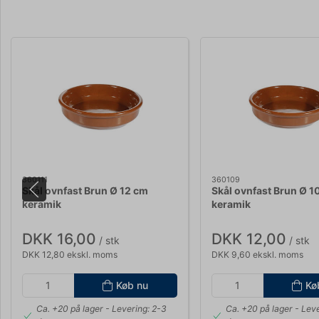
360111
360109
Skål ovnfast Brun Ø 12 cm
Skål ovnfast Brun Ø 1
keramik
keramik
DKK 16,00
DKK 12,00
/ stk
/ stk
DKK 12,80 ekskl. moms
DKK 9,60 ekskl. moms
Køb nu
Kø
Ca. +20 på lager
- Levering: 2-3
Ca. +20 på lager
- Leve