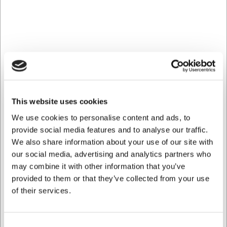
One Metallic Brown serien fra Rockzzero kendetegnes ved
sit stringente formsprog og den dybe, mørkebrune glasur
med metallisk spil. Den taktile, næsten vulkanske
overflade giver skålen en rå elegance med moderne kant.
Små uregelmæssigheder i farve og overflade gør hvert
enkelt stykke unikt, hvilket tilfører din borddækning
personlighed og dybde. Bemærk at ridser fra bestik kan
forekomme ved brug - dette er en naturlig del af
materialets udtryk.
This website uses cookies
Produktion og holdbarhed
We use cookies to personalise content and ads, to
provide social media features and to analyse our traffic.
Rockzzero fremstiller One Metallic Brown serien i Portugal.
We also share information about your use of our site with
Produktionen anvender et monobræningssystem
our social media, advertising and analytics partners who
(Monofire), og skålene brændes ved 1.170°C, hvilket giver
may combine it with other information that you’ve
dem en exceptionel holdbarhed og temperaturresistens fra
provided to them or that they’ve collected from your use
-20°C til 250°C. Dette gør skålen anvendelig i både fryser,
of their services.
ovn og mikroovn, hvilket øger dens alsidighed i køkkenet
og forlænger produktets levetid.
Praktiske egenskaber i hverdagen
Consent