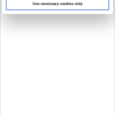
Use necessary cookies only
Ja, skålen tåler temperaturer fra -20°C til 250°C og kan
derfor bruges i både fryser, almindelig ovn og mikroovn.
Hvordan vedligeholder jeg bedst min stentøjsskål?
Skålen tåler opvaskemaskine, men kan også vaskes i
hånden. Vær opmærksom på, at der med tiden kan
komme ridser i glasuren fra bestik, hvilket er normalt for
stentøj.
AI har hjulpet med teksten og derfor tages der forbehold
for fejl.
Bestsellers i Skåle