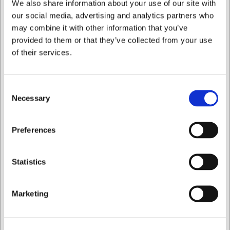
We also share information about your use of our site with
fremstillet af?
our social media, advertising and analytics partners who
may combine it with other information that you’ve
Tallerkenen er fremstillet af porcelæn.
provided to them or that they’ve collected from your use
Hvad kan den dybe tallerken bruges
of their services.
til?
Consent
Den egner sig blandt andet til supper, pasta, salater,
Necessary
ramen og andre retter med sauce eller bouillon.
Selection
Kan tallerkenen kombineres med andet
Jeg ønsker at handle som
Preferences
service?
Ja. Det enkle design gør den let at kombinere med både
Privat
Erhverv
Statistics
Galar-serien og andet porcelæn.
AI har hjulpet med teksten og derfor tages der forbehold
Marketing
for fejl.