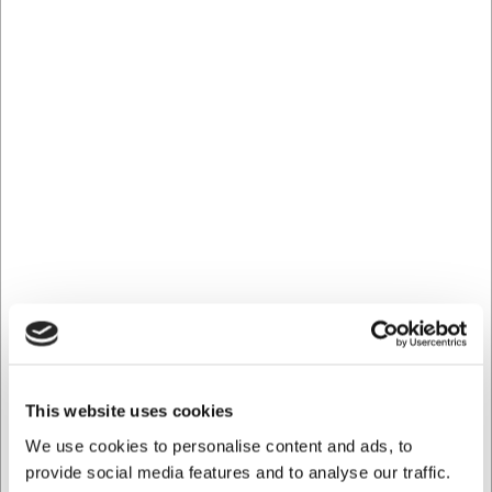
integrere i en ensartet borddækning sammen med øvrige
dele af Galar-serien.
Den grønne glasur giver hver servering et varmt og
indbydende præg, uanset om tallerkenen bruges til
frokostserveringer, hovedretter eller mindre
portionsanretninger. Kombinationen af funktionalitet og
design gør den til et alsidigt valg, der kan anvendes i
mange forskellige serveringsmiljøer.
Fordele ved COK Galar dyb tallerken
18 cm
Diameter på 18 cm.
Kapacitet på 760 ml.
Fremstillet i porcelæn.
Elegant grøn glasur.
Velegnet til både professionel og privat brug.
This website uses cookies
Ofte stillede spørgsmål
We use cookies to personalise content and ads, to
provide social media features and to analyse our traffic.
Hvilket materiale er tallerkenen