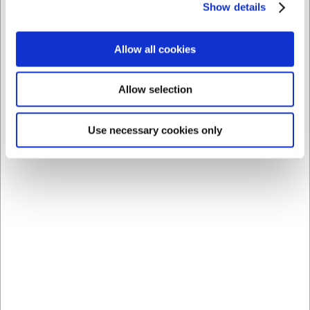
Købt sammen med
Show details
Allow all cookies
Allow selection
Use necessary cookies only
140001920
1775020
Desserttallerken Ø 20
Glas Stabelbar 20 cl
cm COK Galar
DKK 29,00
DKK 14,00
/ stk
/ stk
DKK 23,20 ekskl. moms
DKK 11,20 ekskl. moms
Køb nu
Køb nu
Ca. 14 på lager
- Levering:
Ca. +20 på lager
-
2-3 dage
Levering: 2-3 dage
Sælges i pakker af 6 stk