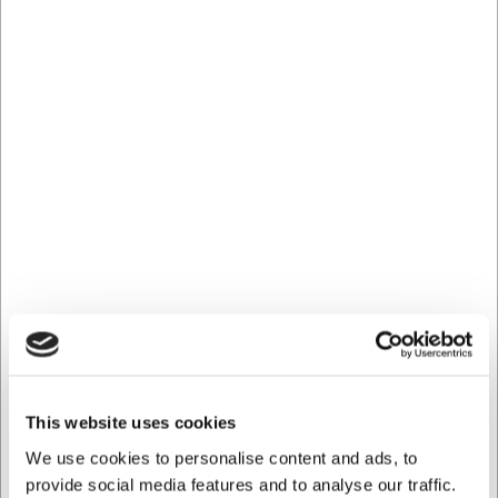
både individuelle portioner og mindre sidesalater. Efter
brug kan du blot sætte den i opvaskemaskinen, da den er
fuldt opvaskemaskinesikker. Den stærke keramik er
modstandsdygtig over for ridser og skader, hvilket sikrer,
at skålen holder sig pæn selv efter hyppig brug. Den
brune farve skjuler desuden mindre pletter og
misfarvninger, der kan opstå over tid.
Tekniske specifikationer
Skålen er fremstillet af holdbar keramik med en diameter
på 16 cm. Den runde form uden håndtag giver et enkelt
udtryk, der passer ind i de fleste køkkener. Den brune
farve giver et varmt, jordnært look. Skålen tåler både
opvaskemaskine, ovn og mikroovn, hvilket gør den utrolig
alsidig i hverdagen.
Med denne keramikskål fra Cegeco får du:
This website uses cookies
En alsidig skål der kan bruges til både tilberedning og
We use cookies to personalise content and ads, to
servering
provide social media features and to analyse our traffic.
Ovnfast keramik der tåler høje temperaturer