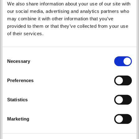
We also share information about your use of our site with
Nem vedligeholdelse takket være
our social media, advertising and analytics partners who
opvaskemaskinesikker konstruktion
may combine it with other information that you’ve
Du er altid velkommen til at kontakte vores kundeservice
provided to them or that they’ve collected from your use
på
web@hwl.dk
for yderligere info.
of their services.
FAQ
Hvilken maksimal temperatur kan skålen tåle i ovnen?
Consent
Skålen er fremstillet af ovnfast keramik og kan typisk tåle
Necessary
Selection
temperaturer op til 220-250°C, men vi anbefaler at følge
generelle retningslinjer for keramik.
Jeg ønsker at handle som
Preferences
Kan skålen bruges i fryseren?
Ja, skålen kan bruges i fryseren, men undgå ekstreme
Privat
Erhverv
temperaturskift, som at tage den direkte fra fryser til varm
Statistics
ovn, da dette kan beskadige keramikken.
AI har hjulpet med teksten og derfor tages der forbehold
Marketing
for fejl.