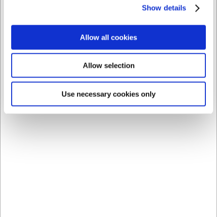
Købt sammen med
Show details
Allow all cookies
Allow selection
Use necessary cookies only
360119
360113
Skål ovnfast Brun Ø 20
Skål ovnfast Brun Ø 14
cm keramik
cm keramik
DKK 34,00
DKK 19,00
/ stk
/ stk
DKK 27,20 ekskl. moms
DKK 15,20 ekskl. moms
Køb nu
Køb nu
Ca. +20 på lager
-
Ca. +20 på lager
-
Levering: 2-3 dage
Levering: 2-3 dage