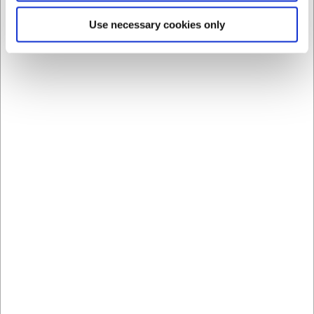
Hos os finder du et nøje udvalgt sortiment, der gør det muligt at
Use necessary cookies only
skabe din helt egen stil ved bordet – uanset om det er til
restaurant, hotel eller dit private køkken. Villeroy & Boch er ikke
bare porcelæn – det er en oplevelse af kultur, kvalitet og
raffinement.
FAQ
Er Villeroy & Boch-produkter egnet til professionel brug?
Ja. Deres produkter er fremstillet i højkvalitetsmaterialer, der
tåler både daglig brug og intensiv servering i professionelle
miljøer som restauranter og hoteller.
Hvad kendetegner designstilen hos Villeroy & Boch?
En kombination af klassisk elegance og moderne innovation.
Brandet formår at forene europæisk designtradition med
nutidige tendenser og funktionalitet.
Hvordan vedligeholder jeg mit Villeroy & Boch-porcelæn?
De fleste serier tåler opvaskemaskine og mikrobølgeovn. Dog