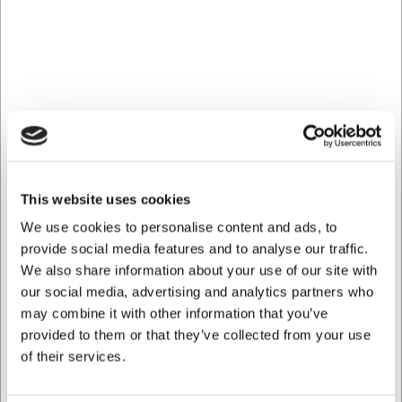
Europæisk håndværk og luksus
siden 1748
Villeroy & Boch blev grundlagt i 1748 og har i mere end to
århundreder været synonym med udsøgt porcelæn og tidløs
elegance. Fra de tidlige porcelænsmanufakturer i Lorraine til
nutidens globale brand har virksomheden formået at bevare sin
identitet – en sjælden balance mellem tradition, innovation og
æstetisk perfektion.
This website uses cookies
I dag er Villeroy & Boch blandt verdens mest anerkendte
We use cookies to personalise content and ads, to
producenter af porcelæn og interiørdesign. Deres produkter
provide social media features and to analyse our traffic.
findes på nogle af de mest prestigefyldte borde verden over –
We also share information about your use of our site with
og hos os kan du bringe den samme følelse af luksus ind i din
our social media, advertising and analytics partners who
hverdag.
may combine it with other information that you’ve
provided to them or that they’ve collected from your use
Kollektioner, der forener form og
of their services.
funktion