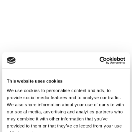
Information
Specifikationer
Dokumenter
Rustfri stålkurv til din Pekoe
teserie
Denne elegante kurv i rustfrit stål er designet specifikt til
Pekoe-serien fra Revol Porcelæn. Med sine præcise
dimensioner på 80x70mm og en praktisk hank tilbyder
den både funktionalitet og stilfuldt design i en diskret grå
This website uses cookies
farve, der komplimenterer seriens æstetik.
We use cookies to personalise content and ads, to
Ideel til opbevaring af tefiltre eller som dekorativ detalje
provide social media features and to analyse our traffic.
ved servering af te.
We also share information about your use of our site with
Praktisk design i holdbare materialer
our social media, advertising and analytics partners who
may combine it with other information that you’ve
Kurven er fremstillet af rustfrit stål, hvilket giver den en
provided to them or that they’ve collected from your use
exceptionel holdbarhed og modstandsdygtighed over for