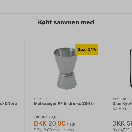
Købt sammen med
Spar 31%
1006000
3460016
Nick&Nora
Målebæger RF til drinks 2&4 cl
Glas Kyo
52,5 cl
Før DKK 29,00
DKK 20,00
DKK 5
/ stk
DKK 16,00 ekskl. moms
DKK 47,20 