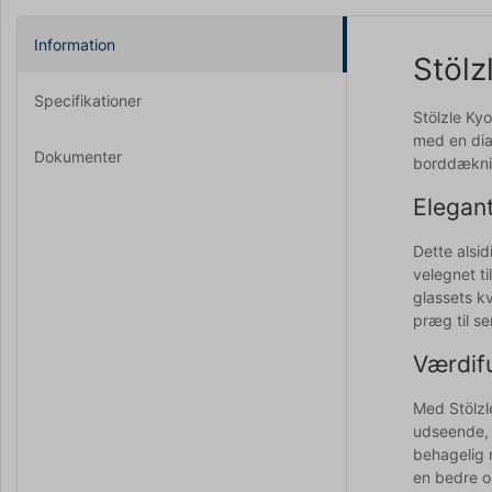
Information
Stölz
Specifikationer
Stölzle Kyo
med en dia
Dokumenter
borddæknin
Elegant
Dette alsi
velegnet ti
glassets kv
præg til se
Værdifu
Med Stölzl
udseende, h
behagelig 
en bedre o