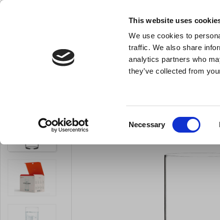
KLUB LARSEN TILMELDING
NY ERHVERVSKUNDE
This website uses cookie
We use cookies to personal
- Køkkenudstyr til professionelle og entus
traffic. We also share info
analytics partners who may
they’ve collected from your
Knive & Strygestål
Bageudstyr
Køkkenredskaber
Glas Kyot
Du er her:
Forside
Til servering
Glas
Drinksglas
Consent
Necessary
Selection