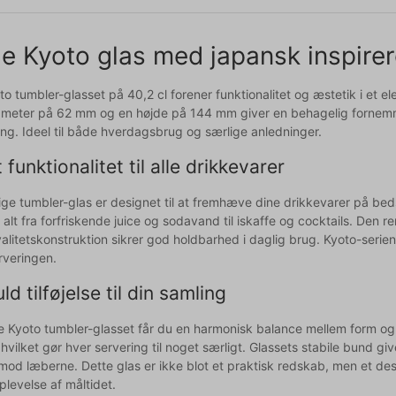
le Kyoto glas med japansk inspirer
to tumbler-glasset på 40,2 cl forener funktionalitet og æstetik i et e
meter på 62 mm og en højde på 144 mm giver en behagelig fornemmelse
g. Ideel til både hverdagsbrug og særlige anledninger.
 funktionalitet til alle drikkevarer
dige tumbler-glas er designet til at fremhæve dine drikkevarer på bed
l alt fra forfriskende juice og sodavand til iskaffe og cocktails. Den 
alitetskonstruktion sikrer god holdbarhed i daglig brug. Kyoto-seriens
rveringen.
ld tilføjelse til din samling
e Kyoto tumbler-glasset får du en harmonisk balance mellem form og 
vilket gør hver servering til noget særligt. Glassets stabile bund giv
mod læberne. Dette glas er ikke blot et praktisk redskab, men et d
plevelse af måltidet.