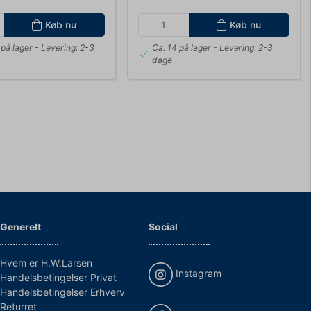
Køb nu
Køb nu
på lager
- Levering: 2-3
Ca. 14 på lager
- Levering: 2-3
dage
Generelt
Social
Hvem er H.W.Larsen
Instagram
Handelsbetingelser Privat
Handelsbetingelser Erhverv
Returret