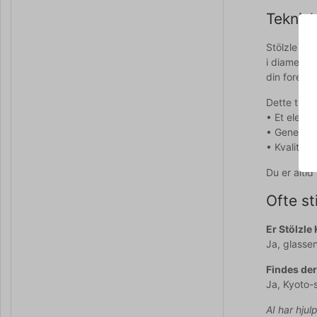
Teknisk
Stölzle Kyo
i diameter 
din foretru
Dette tumbl
• Et elegan
• Generøs k
• Kvalitet
Du er alti
Ofte st
Er Stölzle
Ja, glasse
Findes der
Ja, Kyoto-
AI har hjul