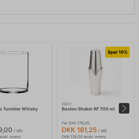
Spar 10%
20011
to Tumbler Whisky
Boston Shaker RF 700 ml
Før DKK 179,00
9,00
DKK 161,25
/ stk
/ stk
ekskl. moms
DKK 129,00 ekskl. moms