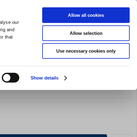
GAVEKORT
INSPIRATION
PRIVAT
ERHVERV
Allow all cookies
alyse our
Indkøbskurv (0)
Gratis levering ved DKK 499
LOG IND
ing and
Allow selection
r that
il servering
Barudstyr
Tilbud
Brands
Slibning
Use necessary cookies only
Show details
ler 40,2 cl