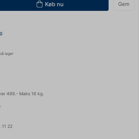
Køb nu
Gem
ng
på lager
ver 499.- Maks 16 kg.
r
 11 22