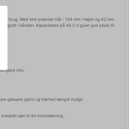
r daglig brug. Med sine præcise mål - 144 mm i højde og 62 mm
ger godt i hånden. Kapaciteten på 40,2 cl giver god plads til
erligere info.
re glassets glans og klarhed længst muligt.
t komplet sæt til din borddækning.