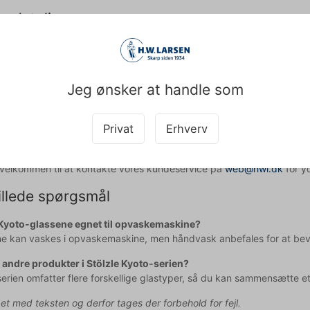
e detaljer
to tumbler-glasset er fremstillet af holdbart kvalitetsglas, der tåle
- har glasset en harmonisk proportion, der både ser elegant ud og lig
kne drik, med eller uden is.
Jeg ønsker at handle som
er-glas fra Stölzle giver dig:
t, japansk inspireret design der tilfører stil til enhver anledning
Privat
Erhverv
apacitet på 40,2 cl til diverse kolde drikke
sglas med god holdbarhed til daglig brug
d velkommen til at kontakte vores kundeservice på
web@hwl.dk
for yd
illede spørgsmål
 Kyoto-glassene egnet til opvaskemaskine?
ne kan vaskes i opvaskemaskine, men håndvask anbefales for at beva
 andre produkter i Stölzle Kyoto-serien?
serien omfatter flere forskellige glastyper, så du kan sammensætte e
pet med teksten og derfor tages der forbehold for fejl.