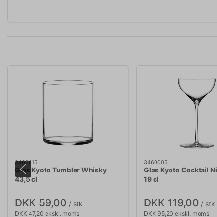
3460015
3460005
Glas Kyoto Tumbler Whisky
Glas Kyoto Cocktail 
43,5 cl
19 cl
DKK 59,00
DKK 119,00
/ stk
/ stk
DKK 47,20 ekskl. moms
DKK 95,20 ekskl. moms