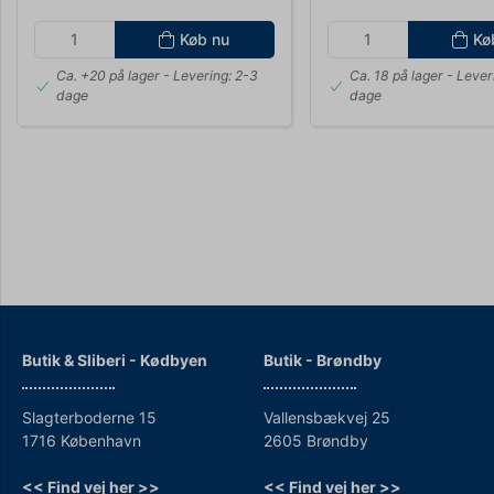
Køb nu
Kø
Ca. +20 på lager
- Levering: 2-3
Ca. 18 på lager
- Lever
dage
dage
Butik & Sliberi - Kødbyen
Butik - Brøndby
Slagterboderne 15
Vallensbækvej 25
1716 København
2605 Brøndby
<< Find vej her >>
<< Find vej her >>