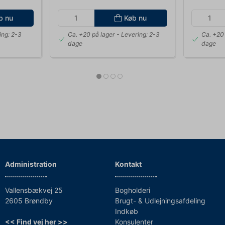
b nu
Køb nu
ing: 2-3
Ca. +20 på lager
- Levering: 2-3
Ca. +20 
dage
dage
Administration
Kontakt
Vallensbækvej 25
Bogholderi
2605 Brøndby
Brugt- & Udlejningsafdeling
Indkøb
<< Find vej her >>
Konsulenter