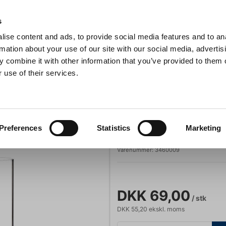
Anmeldelser
s
ise content and ads, to provide social media features and to an
iaster
Søg
rmation about your use of our site with our social media, advertis
 combine it with other information that you’ve provided to them o
 use of their services.
Gryder & Pander
Grill
Køkkenmaskiner
Kokketøj
T
o Tumbler 40,2 cl
Stölzle
Preferences
Statistics
Marketing
Glas Kyoto Tumb
Varenummer:
3460009
DKK 69,00
/ stk
DKK 55,20 ekskl. moms