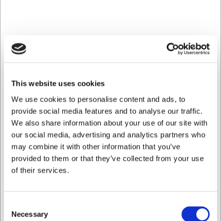
børnefamilier
Krystallinsk
Høj klarhed,
Restaurant og hjem
glas
tyndere gods
med krav til udtryk
Blyfrit
Brillans, klang,
Vinservering,
krystalglas
tynd kant
gastronomi, gaver
Mundblæst
Unikt, let, organisk
Finere borddækning,
This website uses cookies
glas
form
vinbarer
We use cookies to personalise content and ads, to
Tommelfingerregel: Vælg materiale efter, hvor ofte glassene
provide social media features and to analyse our traffic.
vaskes, og hvem der håndterer dem – ikke kun efter
We also share information about your use of our site with
udseendet.
our social media, advertising and analytics partners who
Sådan passer du dine glas – opvask,
may combine it with other information that you’ve
opbevaring og glaspest
provided to them or that they’ve collected from your use
of their services.
Glaspest er en permanent korrosion af glassets overflade, der
opstår ved gentagen maskinopvask med hårdt vand, høj
temperatur og aggressive vaskemidler. Glasset bliver mat,
Consent
sløret eller iriserende – og skaden kan ikke poleres væk.
Necessary
Selection