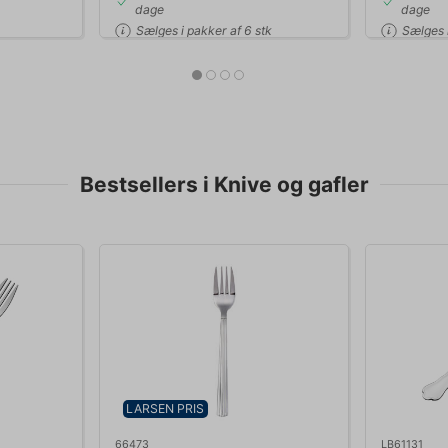
dage
dage
Sælges i pakker af 6 stk
Sælges i
Bestsellers i Knive og gafler
LARSEN PRIS
66473
LB61131