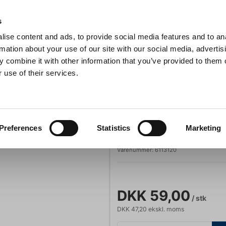
Anmeldelser
s
ise content and ads, to provide social media features and to an
iaster
Søg
rmation about your use of our site with our social media, advertis
 combine it with other information that you’ve provided to them o
 use of their services.
Gryder & Pander
Grill
Køkkenmaskiner
Kokketøj
T
ppendale Dessertgaffel 18,5 cm
Picard & Wielputz
Preferences
Statistics
Marketing
Chippendale De
Varenummer:
6113120
DKK 59,00
/ stk
DKK 47,20 ekskl. moms