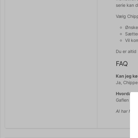
serie kan 
Vælg Chipp
Ønsker
Sætter
Vil ko
Du er alti
FAQ
Kan jeg kø
Ja, Chippe
Hvordan ve
Gaflen tål
AI har hjul