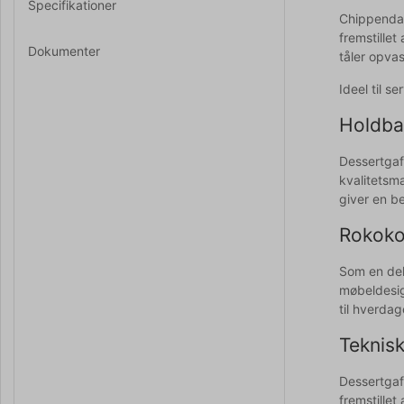
Specifikationer
Chippendal
fremstillet
Dokumenter
tåler opva
Ideel til s
Holdbar
Dessertgaf
kvalitetsm
giver en b
Rokokoi
Som en del
møbeldesign
til hverda
Teknisk
Dessertgaf
fremstille