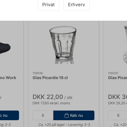
Privat
Erhverv
110016
110031
Uno Work
Glas Picardie 16 cl
Glas Picar
DKK 22,00
DKK 3
r
/ stk
DKK 17,60 ekskl. moms
DKK 29,20 
b nu
Køb nu
ng: 2-3
Ca. +20 på lager
- Levering: 2-3
Ca. +20 