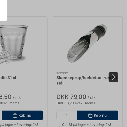
1219001
die 31 cl
Skænkeprop/hældetud, rustfrit
stål
6,50
DKK 79,00
/ stk
/ stk
ekskl. moms
DKK 63,20 ekskl. moms
Køb nu
Køb nu
på lager
- Levering: 2-3
Ca. 18 på lager
- Levering: 2-3