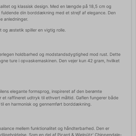
onalitet og klassisk design. Med en længde på 18,5 cm og
 at fuldende din borddækning med et strejf af elegance. Den
e anledninger.
 og æstetik spiller en vigtig rolle.
r overlegen holdbarhed og modstandsdygtighed mod rust. Dette
agne ture i opvaskemaskinen. Den vejer kun 42 gram, hvilket
lens elegante formsprog, inspireret af den berømte
et raffineret udtryk til ethvert måltid. Gaflen fungerer både
er til en harmonisk og gennemført borddækning.
balance mellem funktionalitet og håndterbarhed. Den er
edligeholdelse. Som en del af Picard & Wielpütz' Chippendale-