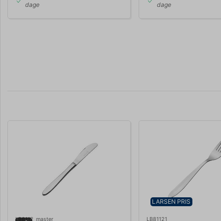
dage
dage
LARSEN PRIS
LB8112_master
LB81121