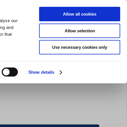
GAVEKORT
INSPIRATION
PRIVAT
ERHVERV
Allow all cookies
alyse our
Indkøbskurv (0)
Gratis levering ved DKK 499
LOG IND
ing and
Allow selection
r that
il servering
Barudstyr
Tilbud
Brands
Slibning
Use necessary cookies only
Show details
ssertgaffel 18,5 cm