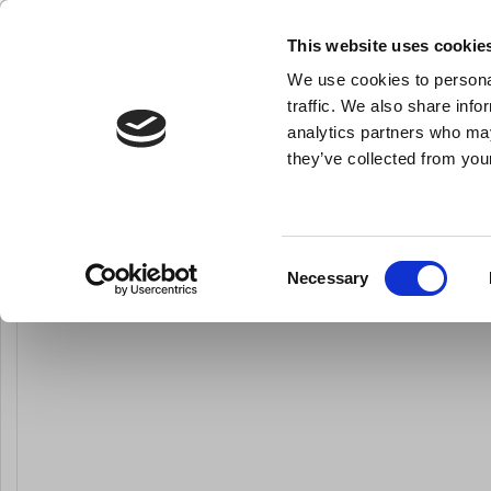
KLUB LARSEN TILMELDING
NY ERHVERVSKUNDE
This website uses cookie
We use cookies to personal
- Køkkenudstyr til professionelle og entus
traffic. We also share info
analytics partners who may
they’ve collected from your
Knive & Strygestål
Bageudstyr
Køkkenredskaber
Chi
Du er her:
Forside
Til servering
Bestik
Knive og gafler
Consent
Necessary
Selection