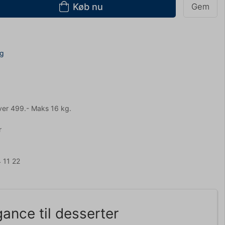
Køb nu
Gem
ng
ver 499.- Maks 16 kg.
r
 11 22
ance til desserter