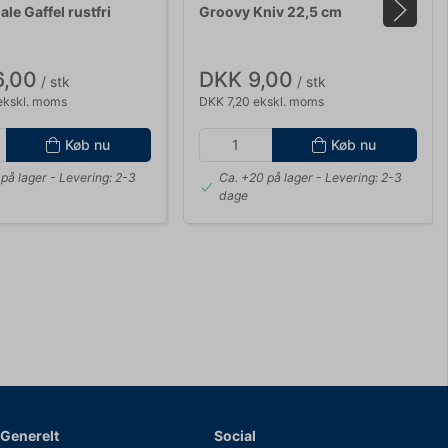
le Gaffel rustfri
Groovy Kniv 22,5 cm
6,00
DKK 9,00
/ stk
/ stk
ekskl. moms
DKK 7,20 ekskl. moms
Køb nu
Køb nu
på lager
- Levering: 2-3
Ca. +20 på lager
- Levering: 2-3
dage
Generelt
Social