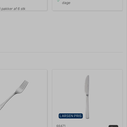
dage
 pakker af 6 stk
LARSEN PRIS
66471