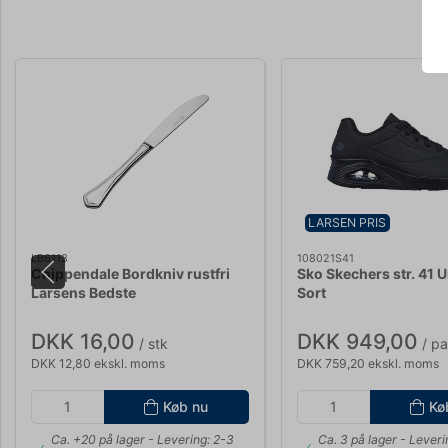
LARSEN PRIS
LB6113
108021S41
Chippendale Bordkniv rustfri
Sko Skechers str. 41 
Larsens Bedste
Sort
DKK 16,00
DKK 949,00
/ stk
/ pa
DKK 12,80 ekskl. moms
DKK 759,20 ekskl. moms
Køb nu
Kø
Ca. +20 på lager
- Levering: 2-3
Ca. 3 på lager
- Leveri