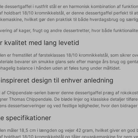
e dessertgaffel i rustfrit stål er en harmonisk kombination af funkti
 af holdbart 18/10 kromnikkelstål, er denne dessertgaffel perfekt til
skemaskine, hvilket gør den praktisk til både hverdagsbrug og særlig
ervering af kager, frugt og andre dessertretter, hvor både funktionalitet
 kvalitet med lang levetid
len er fremstillet af førsteklasses 18/10 kromnikkelstål, som sikre
ateriale bevarer sin smukke glans selv efter mange års brug og gent
ehagelig balance i hånden uden at føles tung under måltidet.
nspireret design til enhver anledning
 af Chippendale-serien bærer denne dessertgaffel præg af rokokosti
er Thomas Chippendale. De bløde linjer og klassiske detaljer tilfører 
gens dessertserveringer og ved festlige lejligheder, hvor den bidrag
e specifikationer
len måler 18,5 cm i længden og vejer 42 gram, hvilket giver en god 
t af holdbart 18/10 kromnikkelstål og tåler opvaskemaskine for nem v