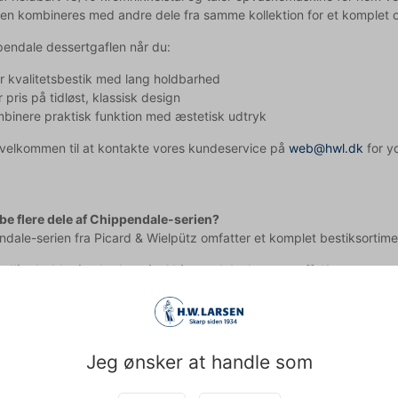
den kombineres med andre dele fra samme kollektion for et komplet 
endale dessertgaflen når du:
 kvalitetsbestik med lang holdbarhed
 pris på tidløst, klassisk design
mbinere praktisk funktion med æstetisk udtryk
d velkommen til at kontakte vores kundeservice på
web@hwl.dk
for yd
be flere dele af Chippendale-serien?
ndale-serien fra Picard & Wielpütz omfatter et komplet bestiksorti
dligeholder jeg bedst min Chippendale dessertgaffel?
er opvaskemaskine, men for at bevare dens flotte udseende længst mul
pet med teksten og derfor tages der forbehold for fejl.
Jeg ønsker at handle som
Købt sammen med