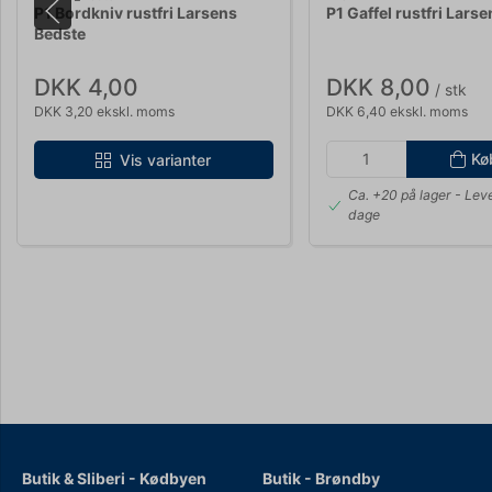
P1 Bordkniv rustfri Larsens
P1 Gaffel rustfri Lars
Bedste
DKK 4,00
DKK 8,00
/ stk
DKK 3,20 ekskl. moms
DKK 6,40 ekskl. moms
Kø
Vis varianter
Ca. +20 på lager
- Leve
dage
Butik & Sliberi - Kødbyen
Butik - Brøndby