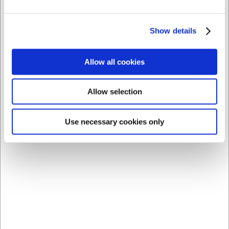
AI har hjulpet med teksten og derfor tages der forbehold
for fejl.
Show details
Købt sammen med
Allow all cookies
Allow selection
Use necessary cookies only
371500
9003
Steakkniv, 22 cm, Arcos,
Knivbeskytter, 16,5 cm,
Rustfrit stål
F. Dick, højde 0,54 cm
DKK 59,00
DKK 42,00
/ stk
/ stk
DKK 47,20 ekskl. moms
DKK 33,60 ekskl. moms