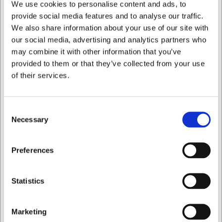
We use cookies to personalise content and ads, to
Fremstillet af 18/10 rustfrit stål med komprimeret
provide social media features and to analyse our traffic.
bøgetræsskaft for holdbarhed og komfort
We also share information about your use of our site with
Perfekt balance med en vægt på kun 54 gram for
our social media, advertising and analytics partners who
mindre træthed ved længere tids brug
may combine it with other information that you’ve
Tåler opvaskemaskine for nem rengøring og
vedligeholdelse
provided to them or that they’ve collected from your use
of their services.
Du er altid velkommen til at kontakte vores kundeservice
på
web@hwl.dk
for yderligere info.
FAQ
Consent
Necessary
Selection
Kan jeg købe flere gafler som et sæt?
Ja, du kan købe flere gafler enkeltvis og sammensætte dit
Jeg ønsker at handle som
Preferences
eget sæt, evt. kombineret med den matchende steakkniv
fra samme serie.
Privat
Erhverv
Hvordan vedligeholder jeg bedst min Arcos steakgaffel?
Statistics
Gaflen tåler opvaskemaskine, men for at bevare
træskaftets udseende længst muligt anbefales det at
vaske den i hånden og tørre den grundigt efter brug.
Marketing