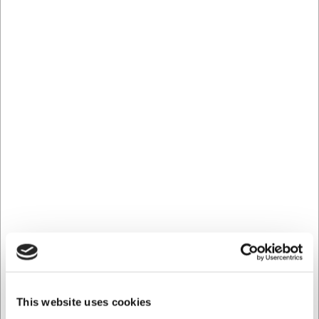
bruger
Arcos er kendt for sit stolte håndværk, og Gregorio-serien
repræsenterer denne tradition. Hver gaffel er nøje
fremstillet med fokus på detaljer, der gør en forskel i det
daglige brug. Den rustfrie stålkonstruktion sikrer, at gaflen
ikke påvirker madens smag, mens det elegante design
tilfører et stilfuldt element til borddækningen. Gaflen tåler
opvaskemaskine, hvilket gør den praktisk både i private
hjem og professionelle køkkener.
Tekniske specifikationer
Denne Arcos Gregorio steakgaffel har en samlet længde
på 200 mm med en bladlængde på 90 mm. Fremstillet af
højkvalitets 18/10 rustfrit stål med komprimeret bøgetræ
som skaft. Den vejer kun 54 gram, hvilket gør den let at
håndtere. Gaflen tåler opvaskemaskine for nem
vedligeholdelse.
This website uses cookies
Vigtige fordele ved Arcos Gregorio steakgaffel: