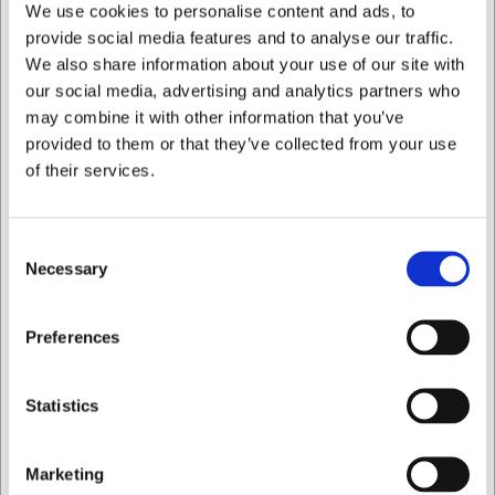
En specialiseret 230 mm kniv med savtakket klinge til
We use cookies to personalise content and ads, to
præcis skæring
provide social media features and to analyse our traffic.
Elegant design med zebranotræ-skæfte, der tilfører
We also share information about your use of our site with
stil til borddækningen
our social media, advertising and analytics partners who
Kvalitetsforarbejdning i rustfrit stål, der sikrer lang
may combine it with other information that you’ve
levetid ved korrekt vedligehold
provided to them or that they’ve collected from your use
Du er altid velkommen til at kontakte vores kundeservice
of their services.
på
web@hwl.dk
for yderligere info.
Ofte stillede spørgsmål
Consent
Necessary
Hvorfor er en særlig steakkniv nødvendig?
Selection
En specialiseret steakkniv med savtakket klinge skærer
langt mere effektivt gennem kød end almindeligt
Jeg ønsker at handle som
Preferences
bordbestik, hvilket bevarer kødets saftighed og giver en
bedre spiseoplevelse.
Privat
Erhverv
Hvordan rengør jeg knive med træskæfte?
Statistics
Vask kniven forsigtigt i hånden med mildt sæbevand og
tør den grundigt efter brug. Undgå opvaskemaskine, da
det kan skade både træet og klingens skarphed.
Marketing