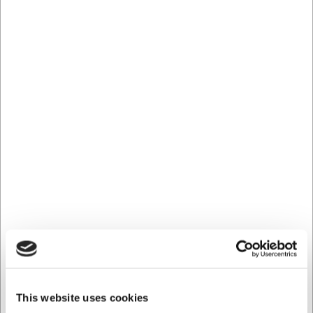
Skæftet i zebranotræ giver ikke kun et smukt visuelt
udtryk med sine karakteristiske årer, men også et
behageligt og sikkert greb under måltidet. Kombinationen
af det naturlige træ og den spejlblanke stålklinge skaber
en steakkniv, der både er funktionel og dekorativ på
middagsbordet. Med sine 110 gram har kniven en
behagelig vægt, der giver god balance under
skærearbejdet.
Vedligeholdelse af din steakkniv
For at bevare din ALPS steakknivs kvalitet og udseende
bør du være opmærksom på korrekt vedligeholdelse.
Kniven tåler ikke opvaskemaskine, da både det naturlige
træskæfte og klingens skarphed kan tage skade. Vask i
stedet kniven forsigtigt i hånden med mildt sæbevand, og
tør den grundigt efter brug. Dette sikrer, at både træet og
stålet bevarer deres egenskaber og udseende i lang tid.
Med Comas Chuletero HQ Alps steakkniv får du:
This website uses cookies