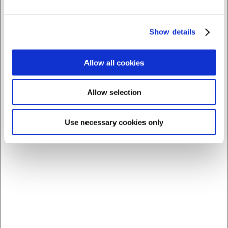
AI har hjulpet med teksten og derfor tages der forbehold
for fejl.
Show details
Købt sammen med
Allow all cookies
Allow selection
Use necessary cookies only
21551
21553
Condibøtte 1,5 liter -
Condibøtte låg -
195x195x61 mm uden
195x195 mm
låg
DKK 12,00
DKK 9,00
/ stk
/ stk
DKK 9,60 ekskl. moms
DKK 7,20 ekskl. moms