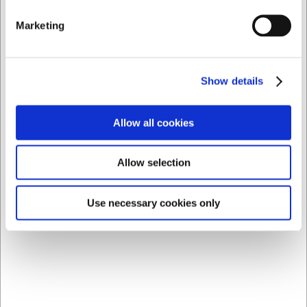
hvor du ønsker at overvåge temperaturen.
Marketing
Hvordan rengøres sonderne efter brug?
Tør sonderne af med en fugtig klud. Undgå at nedsænke
den elektroniske del i vand.
Show details
AI har hjulpet med teksten og derfor tages der forbehold
for fejl.
Allow all cookies
Købt sammen med
Allow selection
Use necessary cookies only
LARSEN PRIS
112002
1883150